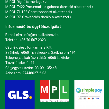
M-ROL Digitális mérlegek
M-ROL T422 Pneumatikus gabona átemelő alkatrészei
M-ROL ZH122 Szemroppantó alkatrészei
M-ROL RZ Gravitációs daráló alkatrészei
Információ és ügyfélszolgálat
E-mail cím:
info@mrolalkatresz.hu
Telefon:
+36 70 567 2323
Cégnév: Best for Farmers Kft.
Székhely: 6060 Tiszakécske, Székhalom 191.
Telephely, alkatrész-raktár: 6065 Lakitelek,
Tiszakécskei út 11.
Cégjegyzék szám: 03-09-135448
Adószám: 27448627-2-03