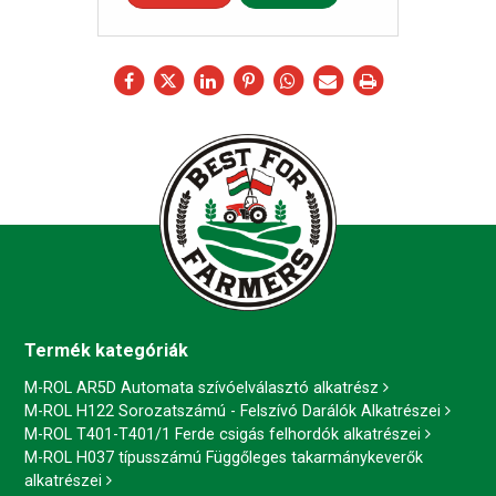
Termék kategóriák
M-ROL AR5D Automata szívóelválasztó alkatrész
M-ROL H122 Sorozatszámú - Felszívó Darálók Alkatrészei
M-ROL T401-T401/1 Ferde csigás felhordók alkatrészei
M-ROL H037 típusszámú Függőleges takarmánykeverők
alkatrészei