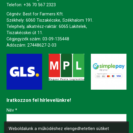
Telefon:
+36 70 567 2323
Cégnév: Best for Farmers Kft.
Székhely: 6060 Tiszakécske, Székhalom 191.
Telephely, alkatrész-raktár: 6065 Lakitelek,
Tiszakécskei út 11.
Cégjegyzék szám: 03-09-135448
Adószám: 27448627-2-03
Iratkozzon fel hírlevelünkre!
-
Név
*
Weboldalunk a működéshez elengedhetetlen sütiket
-
E-mail
*