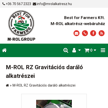
+36 70 567 2323
info@mrolalkatresz.hu
Best for Farmers Kft.
M-ROL alkatrész-webáruház
0
M-ROL RZ Gravitációs daráló
alkatrészei
»
M-ROL RZ Gravitációs daráló alkatrészei