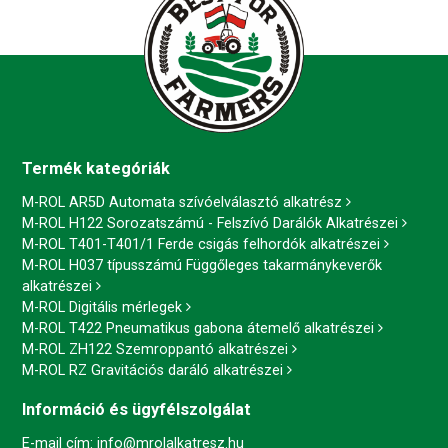
Termék kategóriák
M-ROL AR5D Automata szívóelválasztó alkatrész
M-ROL H122 Sorozatszámú - Felszívó Darálók Alkatrészei
M-ROL T401-T401/1 Ferde csigás felhordók alkatrészei
M-ROL H037 típusszámú Függőleges takarmánykeverők
alkatrészei
M-ROL Digitális mérlegek
M-ROL T422 Pneumatikus gabona átemelő alkatrészei
M-ROL ZH122 Szemroppantó alkatrészei
M-ROL RZ Gravitációs daráló alkatrészei
Információ és ügyfélszolgálat
E-mail cím:
info@mrolalkatresz.hu