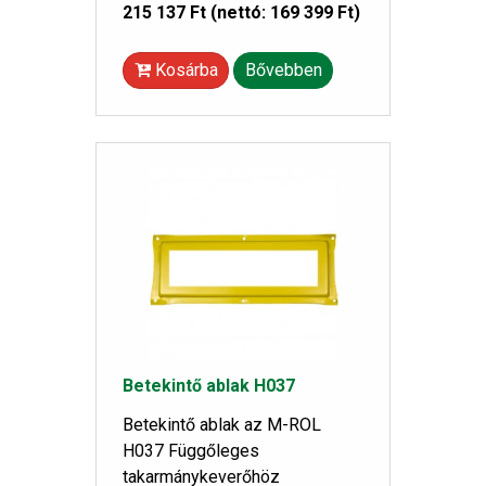
215 137 Ft
(nettó: 169 399 Ft)
Kosárba
Bővebben
Betekintő ablak H037
Betekintő ablak az M-ROL
H037 Függőleges
takarmánykeverőhöz