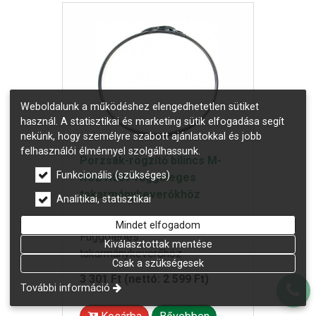
Weboldalunk a működéshez elengedhetetlen sütiket
használ. A statisztikai és marketing sütik elfogadása segít
nekünk, hogy személyre szabott ajánlatokkal és jobb
felhasználói élménnyel szolgálhassunk.
Porzsák-rögzítő bilincs M-
Funkcionális (szükséges)
ROL H037 függőleges
takarmánykeverőkhöz
Analitikai, statisztikai
Avab-bilincs az M-ROL H037
Mindet elfogadom
Függőleges
Kiválasztottak mentése
takarmánykeverőhöz
Csak a szükségesek
3 301 Ft
(nettó: 2 599 Ft)
További információ