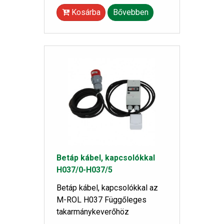
Kosárba
Bővebben
Betáp kábel, kapcsolókkal
H037/0-H037/5
Betáp kábel, kapcsolókkal az
M-ROL H037 Függőleges
takarmánykeverőhöz