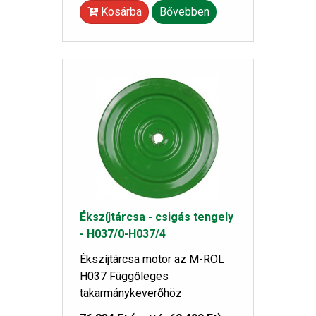
Kosárba
Bővebben
Ékszíjtárcsa - csigás tengely
- H037/0-H037/4
Ékszíjtárcsa motor az M-ROL
H037 Függőleges
takarmánykeverőhöz