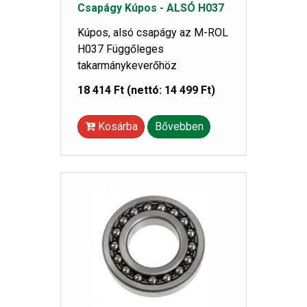
Csapágy Kúpos - ALSÓ H037
Kúpos, alsó csapágy az M-ROL
H037 Függőleges
takarmánykeverőhöz
18 414 Ft
(nettó: 14 499 Ft)
Kosárba
Bővebben