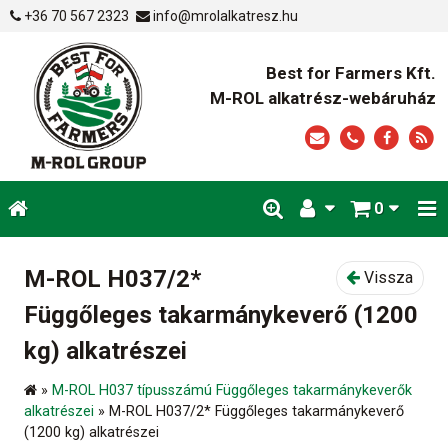
+36 70 567 2323
info@mrolalkatresz.hu
Best for Farmers Kft.
M-ROL alkatrész-webáruház
0
M-ROL H037/2*
Vissza
Függőleges takarmánykeverő (1200
kg) alkatrészei
»
M-ROL H037 típusszámú Függőleges takarmánykeverők
alkatrészei
»
M-ROL H037/2* Függőleges takarmánykeverő
(1200 kg) alkatrészei