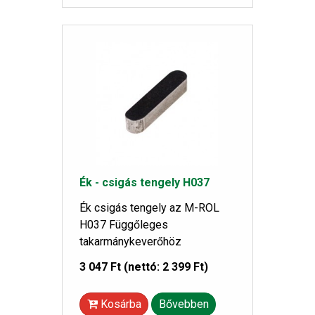
Ék - csigás tengely H037
Ék csigás tengely az M-ROL
H037 Függőleges
takarmánykeverőhöz
3 047 Ft
(nettó: 2 399 Ft)
Kosárba
Bővebben