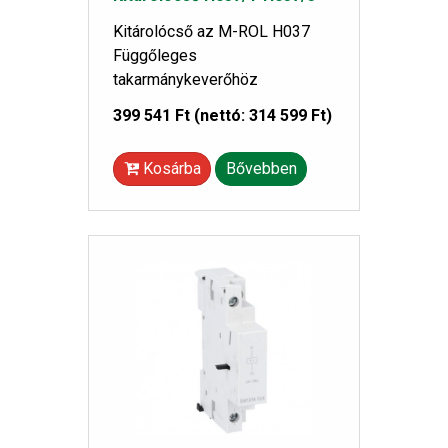
Kitárolócső az M-ROL H037
Függőleges
takarmánykeverőhöz
399 541 Ft
(nettó: 314 599 Ft)
Kosárba
Bővebben