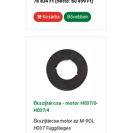
76 834 Ft
(nettó: 60 499 Ft)
Kosárba
Bővebben
Ékszíjtárcsa - motor H037/0-
H037/4
Ékszíjtárcsa motor az M-ROL
H037 Függőleges