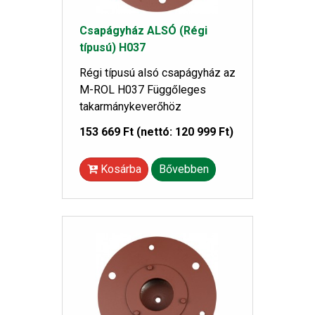
Csapágyház ALSÓ (Régi
típusú) H037
Régi típusú alsó csapágyház az
M-ROL H037 Függőleges
takarmánykeverőhöz
153 669 Ft
(nettó: 120 999 Ft)
Kosárba
Bővebben