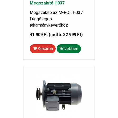
Megszakító H037
Megszakító az M-ROL H037
Függőleges
takarmánykeverőhöz
41 909 Ft
(nettó: 32 999 Ft)
Kosárba
Bővebben