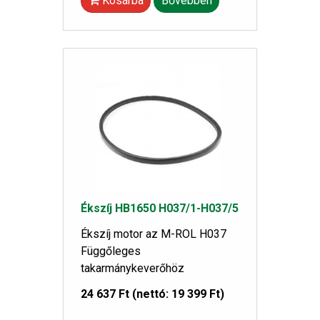
Kosárba
Bővebben
Ékszíj HB1650 H037/1-H037/5
Ékszíj motor az M-ROL H037
Függőleges
takarmánykeverőhöz
24 637 Ft
(nettó: 19 399 Ft)