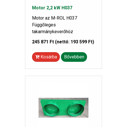
Motor 2,2 kW H037
Motor az M-ROL H037
Függőleges
takarmánykeverőhöz
245 871 Ft
(nettó: 193 599 Ft)
Kosárba
Bővebben