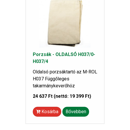
Porzsák - OLDALSÓ H037/0-
H037/4
Oldalsó porzsáktartó az M-ROL
H037 Függőleges
takarmánykeverőhöz
24 637 Ft
(nettó: 19 399 Ft)
Kosárba
Bővebben