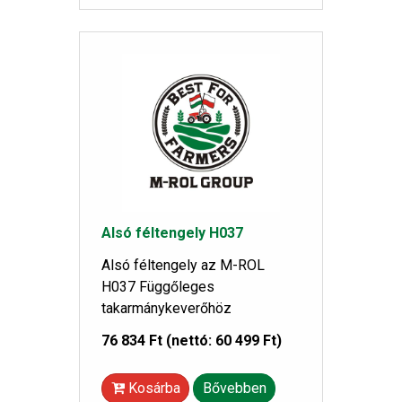
Alsó féltengely H037
Alsó féltengely az M-ROL
H037 Függőleges
takarmánykeverőhöz
76 834 Ft
(nettó: 60 499 Ft)
Kosárba
Bővebben