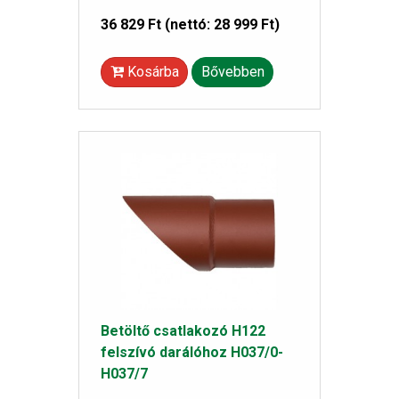
36 829 Ft
(nettó: 28 999 Ft)
Kosárba
Bővebben
Betöltő csatlakozó H122
felszívó darálóhoz H037/0-
H037/7