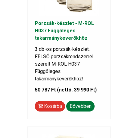
Porzsák-készlet - M-ROL
H037 Függőleges
takarmánykeverőkhöz
3 db-os porzsák-készlet,
FELSŐ porzsákrendszerrel
szerelt M-ROL H037
Függőleges
takarmánykeverőkhöz!
50 787 Ft
(nettó: 39 990 Ft)
Kosárba
Bővebben