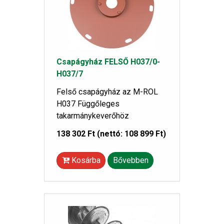
Csapágyház FELSŐ H037/0-
H037/7
Felső csapágyház az M-ROL
H037 Függőleges
takarmánykeverőhöz
138 302 Ft
(nettó: 108 899 Ft)
Kosárba
Bővebben