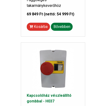
takarmánykeverőhöz
69 849 Ft
(nettó: 54 999 Ft)
Kosárba
Bővebben
Kapcsolóház vészleállító
gombbal - H037