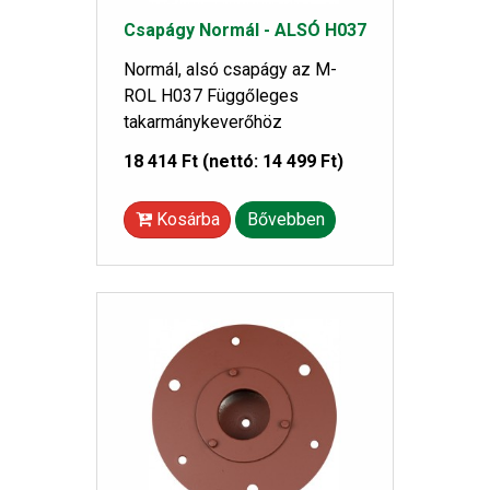
Csapágy Normál - ALSÓ H037
Normál, alsó csapágy az M-
ROL H037 Függőleges
takarmánykeverőhöz
18 414 Ft
(nettó: 14 499 Ft)
Kosárba
Bővebben