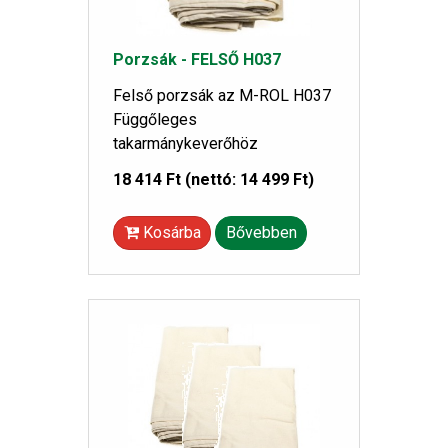
Porzsák - FELSŐ H037
Felső porzsák az M-ROL H037
Függőleges
takarmánykeverőhöz
18 414 Ft
(nettó: 14 499 Ft)
Kosárba
Bővebben