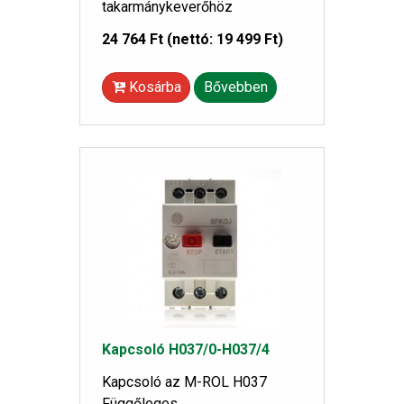
takarmánykeverőhöz
24 764 Ft
(nettó: 19 499 Ft)
Kosárba
Bővebben
Kapcsoló H037/0-H037/4
Kapcsoló az M-ROL H037
Függőleges