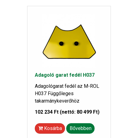
Adagoló garat fedél H037
Adagológarat fedél az M-ROL
H037 Függőleges
takarmánykeverőhöz
102 234 Ft
(nettó: 80 499 Ft)
Kosárba
Bővebben