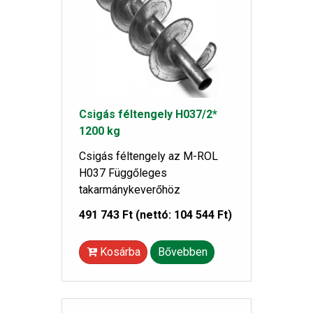
Csigás féltengely H037/2*
1200 kg
Csigás féltengely az M-ROL
H037 Függőleges
takarmánykeverőhöz
491 743 Ft
(nettó: 104 544 Ft)
Kosárba
Bővebben