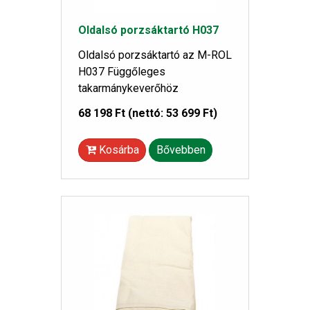
Oldalsó porzsáktartó H037
Oldalsó porzsáktartó az M-ROL
H037 Függőleges
takarmánykeverőhöz
68 198 Ft
(nettó: 53 699 Ft)
Kosárba
Bővebben