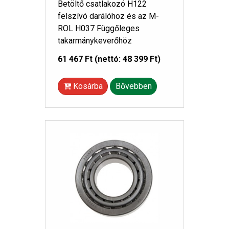
Betöltő csatlakozó H122
felszívó darálóhoz és az M-
ROL H037 Függőleges
takarmánykeverőhöz
61 467 Ft
(nettó: 48 399 Ft)
Kosárba
Bővebben