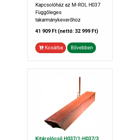
Kapcsolóház az M-ROL H037
Függőleges
takarmánykeverőhöz
41 909 Ft
(nettó: 32 999 Ft)
Kosárba
Bővebben
Kitárolócső H037/1-H037/3