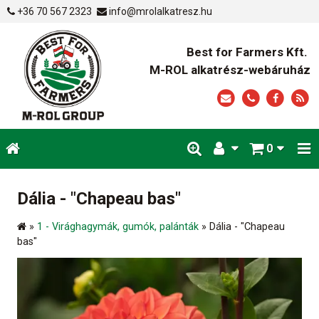
+36 70 567 2323
info@mrolalkatresz.hu
Best for Farmers Kft.
M-ROL alkatrész-webáruház
0
Dália - "Chapeau bas"
»
1 - Virághagymák, gumók, palánták
»
Dália - "Chapeau
bas"