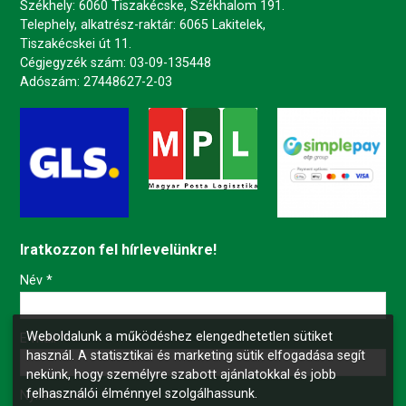
Székhely: 6060 Tiszakécske, Székhalom 191.
Telephely, alkatrész-raktár: 6065 Lakitelek,
Tiszakécskei út 11.
Cégjegyzék szám: 03-09-135448
Adószám: 27448627-2-03
Iratkozzon fel hírlevelünkre!
-
Név
*
Weboldalunk a működéshez elengedhetetlen sütiket
-
E-mail
*
használ. A statisztikai és marketing sütik elfogadása segít
nekünk, hogy személyre szabott ajánlatokkal és jobb
felhasználói élménnyel szolgálhassunk.
-
Nyilatkozat
*