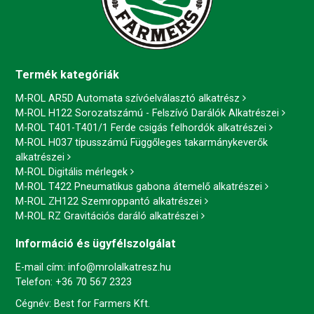
Termék kategóriák
M-ROL AR5D Automata szívóelválasztó alkatrész
M-ROL H122 Sorozatszámú - Felszívó Darálók Alkatrészei
M-ROL T401-T401/1 Ferde csigás felhordók alkatrészei
M-ROL H037 típusszámú Függőleges takarmánykeverők
alkatrészei
M-ROL Digitális mérlegek
M-ROL T422 Pneumatikus gabona átemelő alkatrészei
M-ROL ZH122 Szemroppantó alkatrészei
M-ROL RZ Gravitációs daráló alkatrészei
Információ és ügyfélszolgálat
E-mail cím:
info@mrolalkatresz.hu
Telefon:
+36 70 567 2323
Cégnév: Best for Farmers Kft.