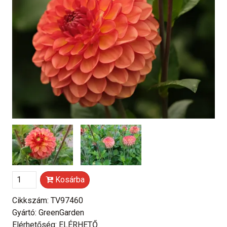
Kosárba
Cikkszám: TV97460
Gyártó: GreenGarden
Elérhetőség: ELÉRHETŐ