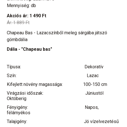
Mennyiség: db
Akciós ár:
1 490 Ft
Ár:
1 889 Ft
Chapeau Bas - Lazacszínből meleg sárgába játszó
gömbdália
Dália - "Chapeau bas"
Típusa:
Dekoratív
Szín:
Lazac
Kifejlett növény magassága:
100-150 cm
Virágzási időszak:
Júniustól
Októberig
Fényigény:
Napos,
félárnyékos
Talajigény:
Jó vízelvezetésű