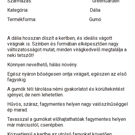
Származás:
GreenGarden
Kategória:
Dália
Termékforma:
Gumó
A dália hosszan díszít a kertben, és ideális vágott
virágnak is. Színben és formában elképesztően nagy
változatosságot mutat, minden virágkedvelő megtalálja a
neki tetszőt!
Könnyen nevelhető, hálás növény.
Egész nyáron bőségesen ontja virágait, egészen az első
fagyokig.
A gumók téli tárolása némi gyakorlatot és körültekintést
igényel, de nem lehetetlen.
Hűvös, száraz, fagymentes helyen nagy valószínűséggel
ép marad.
Tavasszal a gumókat előhajtathatóak fagymentes helyen
már márciustól, cserépben.
Közvetlenül a kertbe az utolsó fagyokat követően,