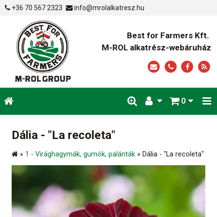
+36 70 567 2323
info@mrolalkatresz.hu
Best for Farmers Kft.
M-ROL alkatrész-webáruház
0
Dália - "La recoleta"
»
1 - Virághagymák, gumók, palánták
»
Dália - "La recoleta"