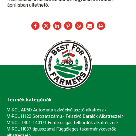
áprilisban ültethető.
Termék kategóriák
M-ROL AR5D Automata szívóelválasztó alkatrész
M-ROL H122 Sorozatszámú - Felszívó Darálók Alkatrészei
M-ROL T401-T401/1 Ferde csigás felhordók alkatrészei
M-ROL H037 típusszámú Függőleges takarmánykeverők
alkatrészei