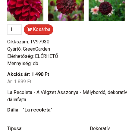
Kosárba
Cikkszám: TV97930
Gyártó: GreenGarden
Elérhetőség: ELÉRHETŐ
Mennyiség: db
Akciós ár:
1 490 Ft
Ár:
1 889 Ft
La Recoleta - A Végzet Asszonya - Mélybordó, dekoratív
dáliafajta
Dália - "La recoleta"
Típusa:
Dekoratív