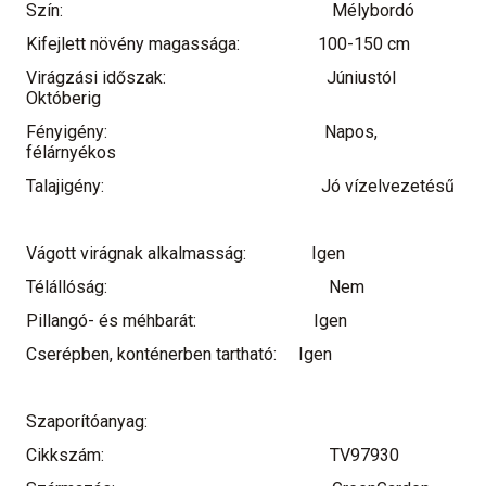
Szín:
Mélybordó
Kifejlett növény magassága:
100-150 cm
Virágzási időszak:
Júniustól
Októberig
Fényigény:
Napos,
félárnyékos
Talajigény:
Jó vízelvezetésű
Vágott virágnak alkalmasság:
Igen
Télállóság:
Nem
Pillangó- és méhbarát:
Igen
Cserépben, konténerben tartható:
Igen
Szaporítóanyag:
Cikkszám:
TV97930