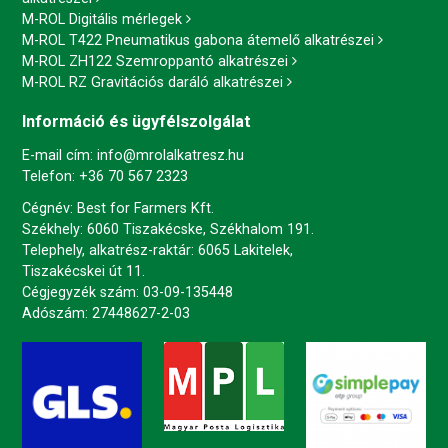
M-ROL Digitális mérlegek
M-ROL T422 Pneumatikus gabona átemelő alkatrészei
M-ROL ZH122 Szemroppantó alkatrészei
M-ROL RZ Gravitációs daráló alkatrészei
Információ és ügyfélszolgálat
E-mail cím:
info@mrolalkatresz.hu
Telefon:
+36 70 567 2323
Cégnév: Best for Farmers Kft.
Székhely: 6060 Tiszakécske, Székhalom 191.
Telephely, alkatrész-raktár: 6065 Lakitelek,
Tiszakécskei út 11.
Cégjegyzék szám: 03-09-135448
Adószám: 27448627-2-03