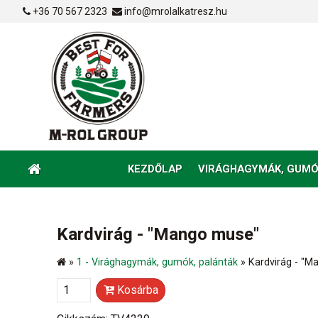
+36 70 567 2323
info@mrolalkatresz.hu
KEZDŐLAP
VIRÁGHAGYMÁK, GUMÓ
Kardvirág - "Mango muse"
»
1 - Virághagymák, gumók, palánták
»
Kardvirág - "
Kosárba