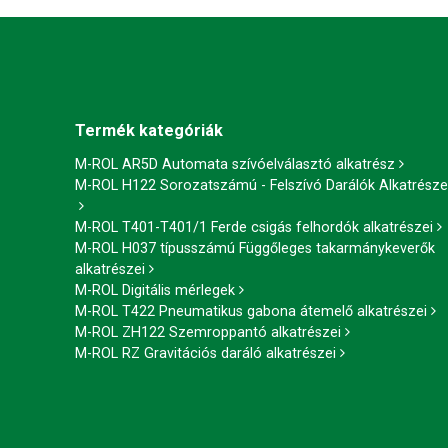
Termék kategóriák
M-ROL AR5D Automata szívóelválasztó alkatrész
M-ROL H122 Sorozatszámú - Felszívó Darálók Alkatrésze
M-ROL T401-T401/1 Ferde csigás felhordók alkatrészei
M-ROL H037 típusszámú Függőleges takarmánykeverők
alkatrészei
M-ROL Digitális mérlegek
M-ROL T422 Pneumatikus gabona átemelő alkatrészei
M-ROL ZH122 Szemroppantó alkatrészei
M-ROL RZ Gravitációs daráló alkatrészei