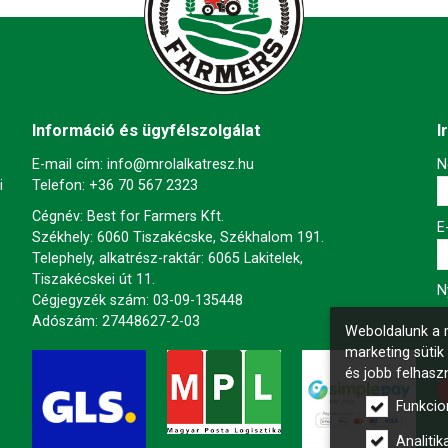
Információ és ügyfélszolgálat
I
E-mail cím:
info@mrolalkatresz.hu
-
N
i
Telefon:
+36 70 567 2323
Cégnév: Best for Farmers Kft.
-
E
Székhely: 6060 Tiszakécske, Székhalom 191.
Telephely, alkatrész-raktár: 6065 Lakitelek,
Tiszakécskei út 11.
-
N
Cégjegyzék szám: 03-09-135448
Adószám: 27448627-2-03
Weboldalunk a m
marketing sütik
-
és jobb felhasz
Funkcio
-
Analitika