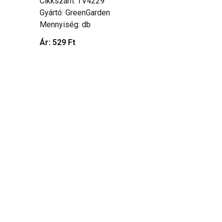
Cikkszám: TV4229
Gyártó: GreenGarden
Mennyiség: db
Ár:
529 Ft