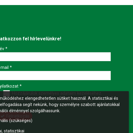
ratkozzon fel hírlevelünkre!
év
*
-mail
*
yilatkozat
*
Hozzájárulok személyes adataim kezeléséhez.
űködéshez elengedhetetlen sütiket használ. A statisztikai és
Ide kattintva tekinthető meg:
Adatvédelmi nyilatkozat
.
 elfogadása segít nekünk, hogy személyre szabott ajánlatokkal
nálói élménnyel szolgálhassunk.
Feliratkozás
nális (szükséges)
i, statisztikai