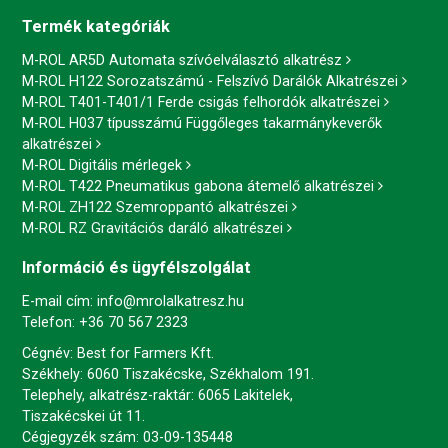
Termék kategóriák
M-ROL AR5D Automata szívóelválasztó alkatrész
M-ROL H122 Sorozatszámú - Felszívó Darálók Alkatrészei
M-ROL T401-T401/1 Ferde csigás felhordók alkatrészei
M-ROL H037 típusszámú Függőleges takarmánykeverők
alkatrészei
M-ROL Digitális mérlegek
M-ROL T422 Pneumatikus gabona átemelő alkatrészei
M-ROL ZH122 Szemroppantó alkatrészei
M-ROL RZ Gravitációs daráló alkatrészei
Információ és ügyfélszolgálat
E-mail cím:
info@mrolalkatresz.hu
Telefon:
+36 70 567 2323
Cégnév: Best for Farmers Kft.
Székhely: 6060 Tiszakécske, Székhalom 191.
Telephely, alkatrész-raktár: 6065 Lakitelek,
Tiszakécskei út 11.
Cégjegyzék szám: 03-09-135448