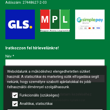
Adószám: 27448627-2-03
Iratkozzon fel hírlevelünkre!
-
Név
*
Weboldalunk a működéshez elengedhetetlen sütiket
-
E-mail
*
használ. A statisztikai és marketing sütik elfogadása segít
nekünk, hogy személyre szabott ajánlatokkal és jobb
felhasználói élménnyel szolgálhassunk.
-
Nyilatkozat
*
Hozzájárulok személyes adataim kezeléséhez.
Funkcionális (szükséges)
Ide kattintva tekinthető meg:
Adatvédelmi nyilatkozat
.
-
Analitikai, statisztikai