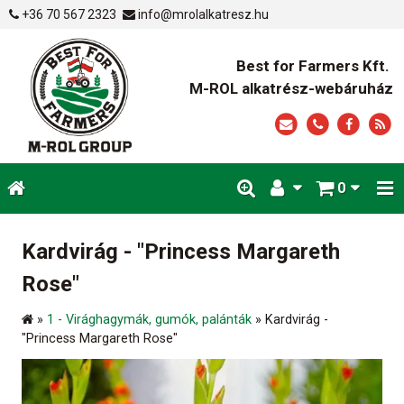
+36 70 567 2323
info@mrolalkatresz.hu
Best for Farmers Kft.
M-ROL alkatrész-webáruház
0
Kardvirág - "Princess Margareth
Rose"
»
1 - Virághagymák, gumók, palánták
»
Kardvirág -
"Princess Margareth Rose"