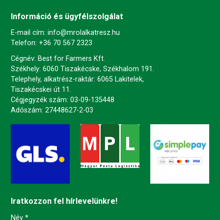
Információ és ügyfélszolgálat
E-mail cím:
info@mrolalkatresz.hu
Telefon:
+36 70 567 2323
Cégnév: Best for Farmers Kft.
Székhely: 6060 Tiszakécske, Székhalom 191.
Telephely, alkatrész-raktár: 6065 Lakitelek,
Tiszakécskei út 11.
Cégjegyzék szám: 03-09-135448
Adószám: 27448627-2-03
Iratkozzon fel hírlevelünkre!
-
Név
*