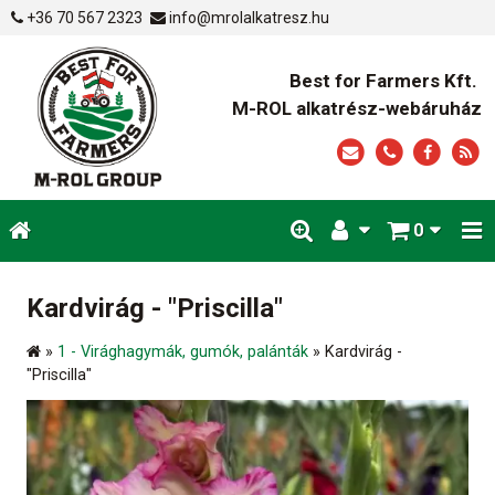
+36 70 567 2323
info@mrolalkatresz.hu
Best for Farmers Kft.
M-ROL alkatrész-webáruház
0
Kardvirág - "Priscilla"
»
1 - Virághagymák, gumók, palánták
»
Kardvirág -
"Priscilla"