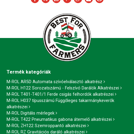
Termék kategóriák
M-ROL AR5D Automata szívóelválasztó alkatrész
M-ROL H122 Sorozatszámú - Felszívó Darálók Alkatrészei
M-ROL T401-T401/1 Ferde csigás felhordók alkatrészei
M-ROL H037 típusszámú Függőleges takarmánykeverők
alkatrészei
M-ROL Digitális mérlegek
M-ROL T422 Pneumatikus gabona átemelő alkatrészei
M-ROL ZH122 Szemroppantó alkatrészei
M-ROL RZ Gravitációs daráló alkatrészei