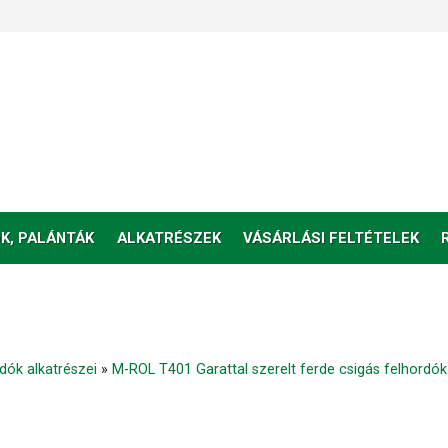
K, PALÁNTÁK
ALKATRÉSZEK
VÁSÁRLÁSI FELTÉTELEK
ók alkatrészei
»
M-ROL T401 Garattal szerelt ferde csigás felhordók