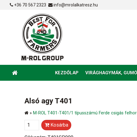
+36 70 567 2323
info@mrolalkatresz.hu
KEZDŐLAP
VIRÁGHAGYMÁK, GUMÓ
Alsó agy T401
»
M-ROL T401-T401/1 típusszámú Ferde csigás felhord
Kosárba