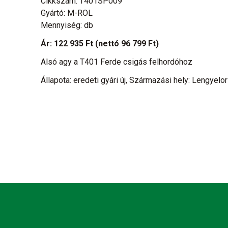
Cikkszám: T401SP009
Gyártó: M-ROL
Mennyiség: db
Ár:
122 935 Ft
(nettó 96 799 Ft)
Alsó agy a T401 Ferde csigás felhordóhoz
Állapota: eredeti gyári új, Származási hely: Lengyelo