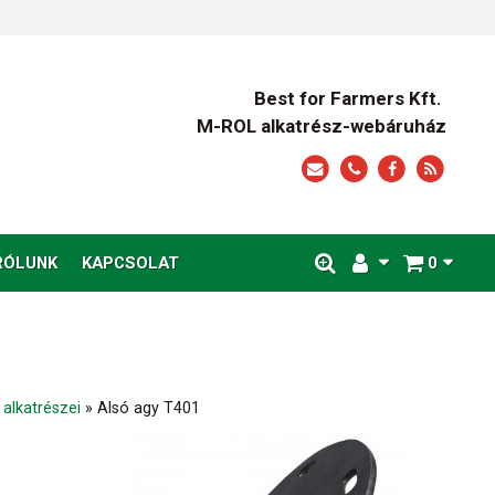
Best for Farmers Kft.
M-ROL alkatrész-webáruház
RÓLUNK
KAPCSOLAT
0
 alkatrészei
»
Alsó agy T401