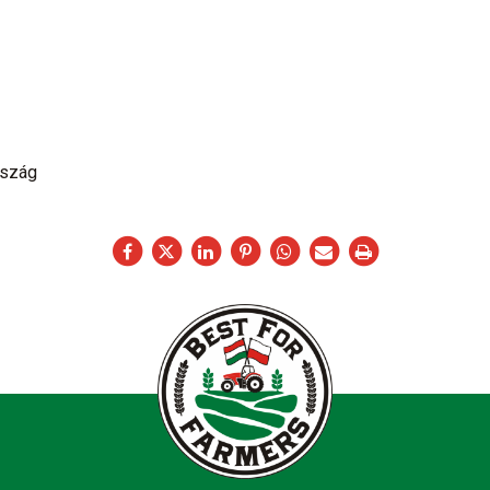
rszág