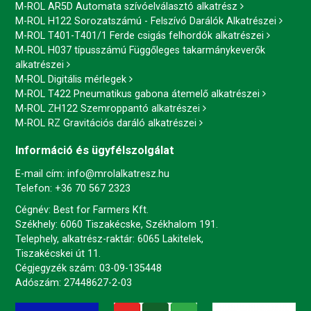
M-ROL AR5D Automata szívóelválasztó alkatrész
M-ROL H122 Sorozatszámú - Felszívó Darálók Alkatrészei
M-ROL T401-T401/1 Ferde csigás felhordók alkatrészei
M-ROL H037 típusszámú Függőleges takarmánykeverők
alkatrészei
M-ROL Digitális mérlegek
M-ROL T422 Pneumatikus gabona átemelő alkatrészei
M-ROL ZH122 Szemroppantó alkatrészei
M-ROL RZ Gravitációs daráló alkatrészei
Információ és ügyfélszolgálat
E-mail cím:
info@mrolalkatresz.hu
Telefon:
+36 70 567 2323
Cégnév: Best for Farmers Kft.
Székhely: 6060 Tiszakécske, Székhalom 191.
Telephely, alkatrész-raktár: 6065 Lakitelek,
Tiszakécskei út 11.
Cégjegyzék szám: 03-09-135448
Adószám: 27448627-2-03