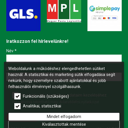
Iratkozzon fel hírlevelünkre!
-
Név
*
Weboldalunk a működéshez elengedhetetlen sütiket
-
E-mail
*
használ. A statisztikai és marketing sütik elfogadása segít
nekünk, hogy személyre szabott ajánlatokkal és jobb
felhasználói élménnyel szolgálhassunk.
-
Nyilatkozat
*
Hozzájárulok személyes adataim kezeléséhez.
Funkcionális (szükséges)
Ide kattintva tekinthető meg:
Adatvédelmi nyilatkozat
.
-
Analitikai, statisztikai
Mindet elfogadom
Feliratkozás
-
Kiválasztottak mentése