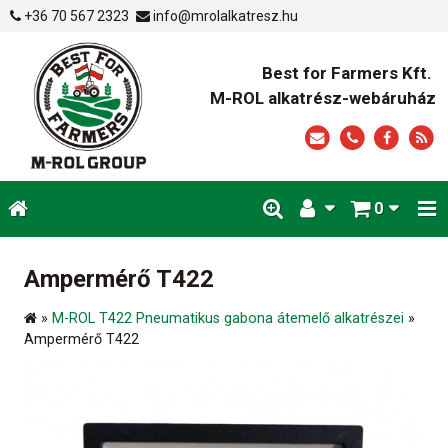
+36 70 567 2323
info@mrolalkatresz.hu
Best for Farmers Kft.
M-ROL alkatrész-webáruház
0
Ampermérő T422
»
M-ROL T422 Pneumatikus gabona átemelő alkatrészei
»
Ampermérő T422