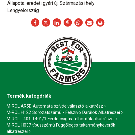
Állapota: eredeti gyári új, Származási hely:
Lengyelország
Termék kategóriák
M-ROL AR5D Automata szívóelválasztó alkatrész
M-ROL H122 Sorozatszámú - Felszívó Darálók Alkatrészei
M-ROL T401-T401/1 Ferde csigás felhordók alkatrészei
M-ROL H037 típusszámú Függőleges takarmánykeverők
alkatrészei