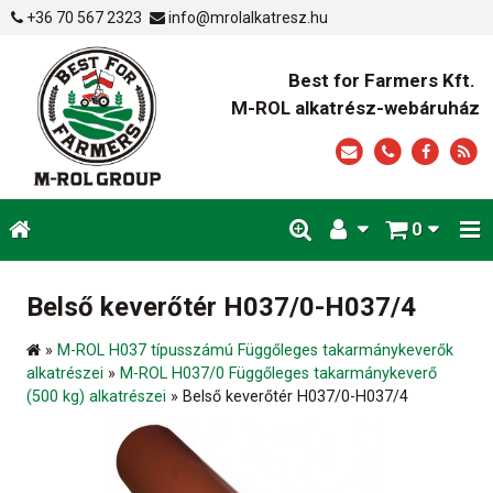
+36 70 567 2323
info@mrolalkatresz.hu
Best for Farmers Kft.
M-ROL alkatrész-webáruház
0
Belső keverőtér H037/0-H037/4
»
M-ROL H037 típusszámú Függőleges takarmánykeverők
alkatrészei
»
M-ROL H037/0 Függőleges takarmánykeverő
(500 kg) alkatrészei
»
Belső keverőtér H037/0-H037/4