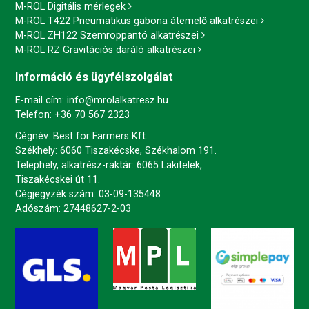
M-ROL Digitális mérlegek
M-ROL T422 Pneumatikus gabona átemelő alkatrészei
M-ROL ZH122 Szemroppantó alkatrészei
M-ROL RZ Gravitációs daráló alkatrészei
Információ és ügyfélszolgálat
E-mail cím:
info@mrolalkatresz.hu
Telefon:
+36 70 567 2323
Cégnév: Best for Farmers Kft.
Székhely: 6060 Tiszakécske, Székhalom 191.
Telephely, alkatrész-raktár: 6065 Lakitelek,
Tiszakécskei út 11.
Cégjegyzék szám: 03-09-135448
Adószám: 27448627-2-03