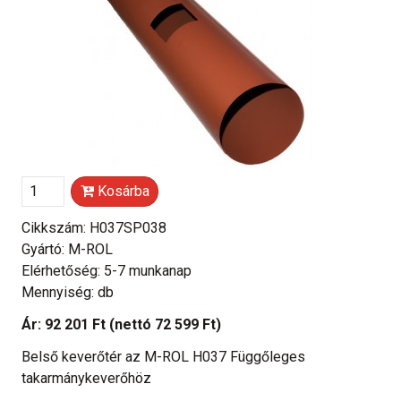
Kosárba
Cikkszám: H037SP038
Gyártó: M-ROL
Elérhetőség: 5-7 munkanap
Mennyiség: db
Ár:
92 201 Ft
(nettó 72 599 Ft)
Belső keverőtér az M-ROL H037 Függőleges
takarmánykeverőhöz