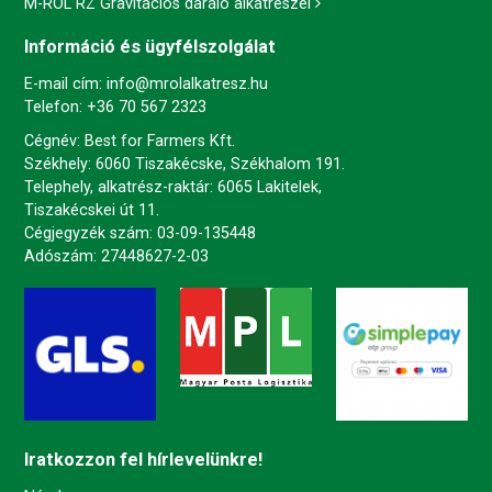
M-ROL RZ Gravitációs daráló alkatrészei
Információ és ügyfélszolgálat
E-mail cím:
info@mrolalkatresz.hu
Telefon:
+36 70 567 2323
Cégnév: Best for Farmers Kft.
Székhely: 6060 Tiszakécske, Székhalom 191.
Telephely, alkatrész-raktár: 6065 Lakitelek,
Tiszakécskei út 11.
Cégjegyzék szám: 03-09-135448
Adószám: 27448627-2-03
Iratkozzon fel hírlevelünkre!