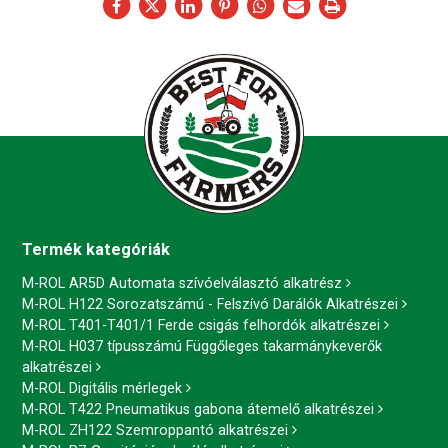
Termék kategóriák
M-ROL AR5D Automata szívóelválasztó alkatrész
M-ROL H122 Sorozatszámú - Felszívó Darálók Alkatrészei
M-ROL T401-T401/1 Ferde csigás felhordók alkatrészei
M-ROL H037 típusszámú Függőleges takarmánykeverők
alkatrészei
M-ROL Digitális mérlegek
M-ROL T422 Pneumatikus gabona átemelő alkatrészei
M-ROL ZH122 Szemroppantó alkatrészei