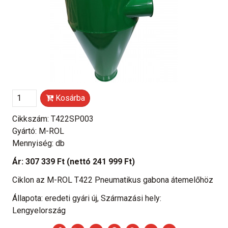
Kosárba
Cikkszám: T422SP003
Gyártó: M-ROL
Mennyiség: db
Ár:
307 339 Ft
(nettó 241 999 Ft)
Ciklon az M-ROL T422 Pneumatikus gabona átemelőhöz
Állapota: eredeti gyári új, Származási hely:
Lengyelország