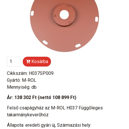
Kosárba
Cikkszám: H037SP009
Gyártó: M-ROL
Mennyiség: db
Ár:
138 302 Ft
(nettó 108 899 Ft)
Felső csapágyház az M-ROL H037 Függőleges
takarmánykeverőhöz
Állapota: eredeti gyári új, Származási hely: