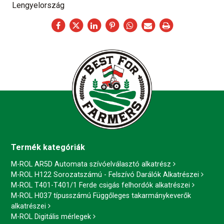
Lengyelország
Termék kategóriák
M-ROL AR5D Automata szívóelválasztó alkatrész
M-ROL H122 Sorozatszámú - Felszívó Darálók Alkatrészei
M-ROL T401-T401/1 Ferde csigás felhordók alkatrészei
M-ROL H037 típusszámú Függőleges takarmánykeverők
alkatrészei
M-ROL Digitális mérlegek