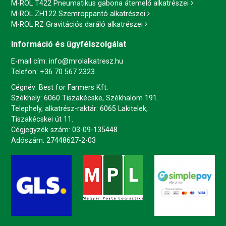
M-ROL T422 Pneumatikus gabona átemelő alkatrészei
M-ROL ZH122 Szemroppantó alkatrészei
M-ROL RZ Gravitációs daráló alkatrészei
Információ és ügyfélszolgálat
E-mail cím:
info@mrolalkatresz.hu
Telefon:
+36 70 567 2323
Cégnév: Best for Farmers Kft.
Székhely: 6060 Tiszakécske, Székhalom 191.
Telephely, alkatrész-raktár: 6065 Lakitelek,
Tiszakécskei út 11.
Cégjegyzék szám: 03-09-135448
Adószám: 27448627-2-03