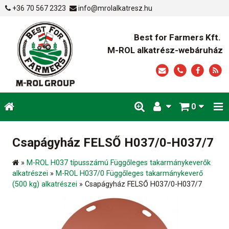
+36 70 567 2323
info@mrolalkatresz.hu
Best for Farmers Kft.
M-ROL alkatrész-webáruház
0
Csapágyház FELSŐ H037/0-H037/7
»
M-ROL H037 típusszámú Függőleges takarmánykeverők
alkatrészei
»
M-ROL H037/0 Függőleges takarmánykeverő
(500 kg) alkatrészei
»
Csapágyház FELSŐ H037/0-H037/7