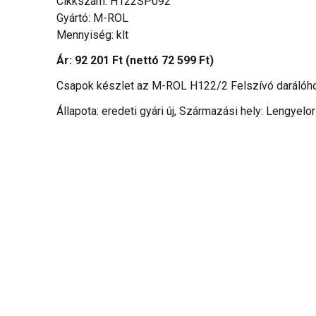
Cikkszám: H122SP092
Gyártó: M-ROL
Mennyiség: klt
Ár:
92 201 Ft
(nettó 72 599 Ft)
Csapok készlet az M-ROL H122/2 Felszívó darálóh
Állapota: eredeti gyári új, Származási hely: Lengyelo