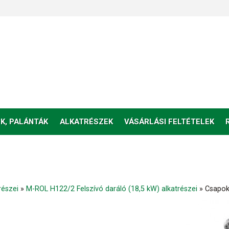
K, PALÁNTÁK
ALKATRÉSZEK
VÁSÁRLÁSI FELTÉTELEK
részei
»
M-ROL H122/2 Felszívó daráló (18,5 kW) alkatrészei
»
Csapok