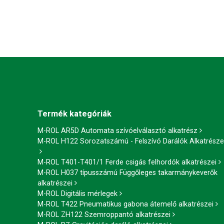
Termék kategóriák
M-ROL AR5D Automata szívóelválasztó alkatrész
M-ROL H122 Sorozatszámú - Felszívó Darálók Alkatrésze
M-ROL T401-T401/1 Ferde csigás felhordók alkatrészei
M-ROL H037 típusszámú Függőleges takarmánykeverők
alkatrészei
M-ROL Digitális mérlegek
M-ROL T422 Pneumatikus gabona átemelő alkatrészei
M-ROL ZH122 Szemroppantó alkatrészei