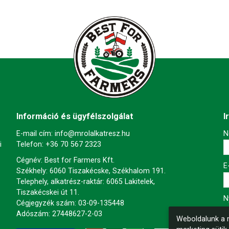
Információ és ügyfélszolgálat
I
E-mail cím:
info@mrolalkatresz.hu
-
N
i
Telefon:
+36 70 567 2323
Cégnév: Best for Farmers Kft.
-
E
Székhely: 6060 Tiszakécske, Székhalom 191.
Telephely, alkatrész-raktár: 6065 Lakitelek,
Tiszakécskei út 11.
-
N
Cégjegyzék szám: 03-09-135448
Adószám: 27448627-2-03
Weboldalunk a m