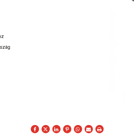
oz
rszág