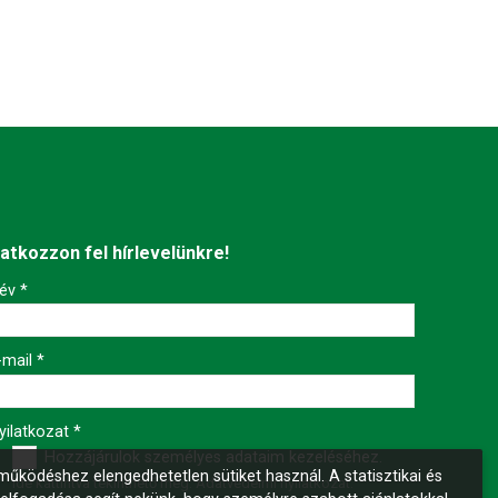
ratkozzon fel hírlevelünkre!
év
*
-mail
*
yilatkozat
*
Hozzájárulok személyes adataim kezeléséhez.
űködéshez elengedhetetlen sütiket használ. A statisztikai és
Ide kattintva tekinthető meg:
Adatvédelmi nyilatkozat
.