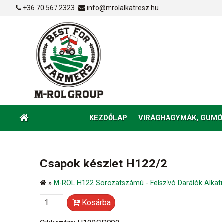
+36 70 567 2323
info@mrolalkatresz.hu
KEZDŐLAP
VIRÁGHAGYMÁK, GUMÓ
Csapok készlet H122/2
»
M-ROL H122 Sorozatszámú - Felszívó Darálók Alkat
Kosárba