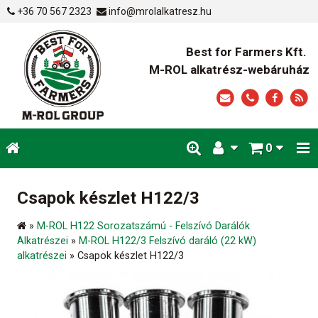
+36 70 567 2323
info@mrolalkatresz.hu
Best for Farmers Kft.
M-ROL alkatrész-webáruház
0
Csapok készlet H122/3
»
M-ROL H122 Sorozatszámú - Felszívó Darálók
Alkatrészei
»
M-ROL H122/3 Felszívó daráló (22 kW)
alkatrészei
»
Csapok készlet H122/3