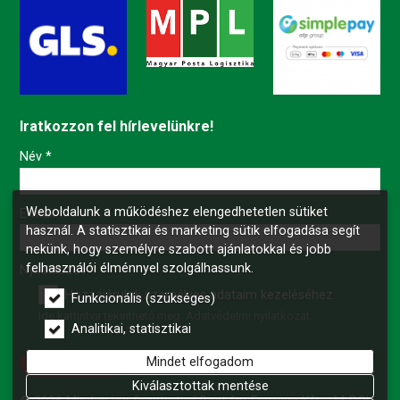
Iratkozzon fel hírlevelünkre!
-
Név
*
Weboldalunk a működéshez elengedhetetlen sütiket
-
E-mail
*
használ. A statisztikai és marketing sütik elfogadása segít
nekünk, hogy személyre szabott ajánlatokkal és jobb
felhasználói élménnyel szolgálhassunk.
-
Nyilatkozat
*
Hozzájárulok személyes adataim kezeléséhez.
Funkcionális (szükséges)
Ide kattintva tekinthető meg:
Adatvédelmi nyilatkozat
.
-
Analitikai, statisztikai
Mindet elfogadom
Feliratkozás
-
Kiválasztottak mentése