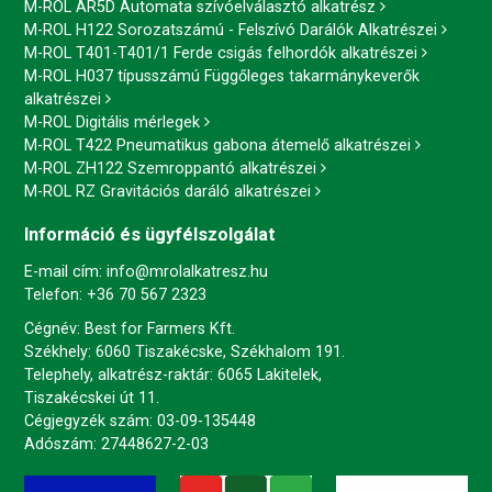
M-ROL AR5D Automata szívóelválasztó alkatrész
M-ROL H122 Sorozatszámú - Felszívó Darálók Alkatrészei
M-ROL T401-T401/1 Ferde csigás felhordók alkatrészei
M-ROL H037 típusszámú Függőleges takarmánykeverők
alkatrészei
M-ROL Digitális mérlegek
M-ROL T422 Pneumatikus gabona átemelő alkatrészei
M-ROL ZH122 Szemroppantó alkatrészei
M-ROL RZ Gravitációs daráló alkatrészei
Információ és ügyfélszolgálat
E-mail cím:
info@mrolalkatresz.hu
Telefon:
+36 70 567 2323
Cégnév: Best for Farmers Kft.
Székhely: 6060 Tiszakécske, Székhalom 191.
Telephely, alkatrész-raktár: 6065 Lakitelek,
Tiszakécskei út 11.
Cégjegyzék szám: 03-09-135448
Adószám: 27448627-2-03