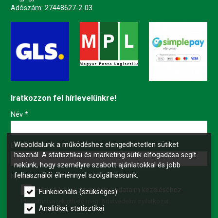
Adószám: 27448627-2-03
Iratkozzon fel hírlevelünkre!
-
Név
*
Weboldalunk a működéshez elengedhetetlen sütiket
-
E-mail
*
használ. A statisztikai és marketing sütik elfogadása segít
nekünk, hogy személyre szabott ajánlatokkal és jobb
felhasználói élménnyel szolgálhassunk.
-
Nyilatkozat
*
Hozzájárulok személyes adataim kezeléséhez.
Funkcionális (szükséges)
Ide kattintva tekinthető meg:
Adatvédelmi nyilatkozat
.
-
Analitikai, statisztikai