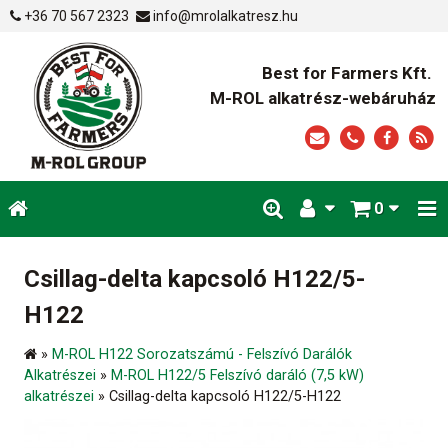
+36 70 567 2323
info@mrolalkatresz.hu
Best for Farmers Kft.
M-ROL alkatrész-webáruház
0
Csillag-delta kapcsoló H122/5-
H122
»
M-ROL H122 Sorozatszámú - Felszívó Darálók
Alkatrészei
»
M-ROL H122/5 Felszívó daráló (7,5 kW)
alkatrészei
»
Csillag-delta kapcsoló H122/5-H122