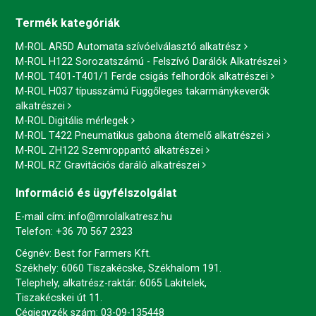
Termék kategóriák
M-ROL AR5D Automata szívóelválasztó alkatrész
M-ROL H122 Sorozatszámú - Felszívó Darálók Alkatrészei
M-ROL T401-T401/1 Ferde csigás felhordók alkatrészei
M-ROL H037 típusszámú Függőleges takarmánykeverők
alkatrészei
M-ROL Digitális mérlegek
M-ROL T422 Pneumatikus gabona átemelő alkatrészei
M-ROL ZH122 Szemroppantó alkatrészei
M-ROL RZ Gravitációs daráló alkatrészei
Információ és ügyfélszolgálat
E-mail cím:
info@mrolalkatresz.hu
Telefon:
+36 70 567 2323
Cégnév: Best for Farmers Kft.
Székhely: 6060 Tiszakécske, Székhalom 191.
Telephely, alkatrész-raktár: 6065 Lakitelek,
Tiszakécskei út 11.
Cégjegyzék szám: 03-09-135448