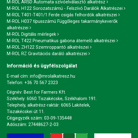
M-ROL AR5D Automata szívóelválasztó alkatrész
M-ROL H122 Sorozatszámú - Felszívó Darálók Alkatrészei
M-ROL T401-T401/1 Ferde csigás felhordók alkatrészei
M-ROL H037 típusszámú Függőleges takarmánykeverők
alkatrészei
M-ROL Digitális mérlegek
M-ROL T422 Pneumatikus gabona átemelő alkatrészei
M-ROL ZH122 Szemroppantó alkatrészei
M-ROL RZ Gravitációs daráló alkatrészei
Információ és ügyfélszolgálat
E-mail cím:
info@mrolalkatresz.hu
Telefon:
+36 70 567 2323
Cégnév: Best for Farmers Kft.
Székhely: 6060 Tiszakécske, Székhalom 191.
Telephely, alkatrész-raktár: 6065 Lakitelek,
Tiszakécskei út 11.
Cégjegyzék szám: 03-09-135448
Adószám: 27448627-2-03