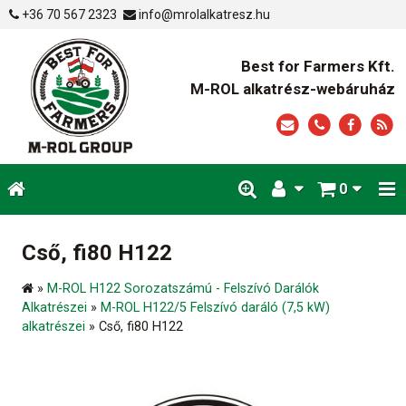
+36 70 567 2323
info@mrolalkatresz.hu
Best for Farmers Kft.
M-ROL alkatrész-webáruház
0
Cső, fi80 H122
»
M-ROL H122 Sorozatszámú - Felszívó Darálók
Alkatrészei
»
M-ROL H122/5 Felszívó daráló (7,5 kW)
alkatrészei
»
Cső, fi80 H122