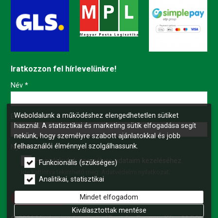
Iratkozzon fel hírlevelünkre!
-
Név
*
Weboldalunk a működéshez elengedhetetlen sütiket
-
E-mail
*
használ. A statisztikai és marketing sütik elfogadása segít
nekünk, hogy személyre szabott ajánlatokkal és jobb
felhasználói élménnyel szolgálhassunk.
-
Nyilatkozat
*
Hozzájárulok személyes adataim kezeléséhez.
Funkcionális (szükséges)
Ide kattintva tekinthető meg:
Adatvédelmi nyilatkozat
.
-
Analitikai, statisztikai
Mindet elfogadom
Feliratkozás
-
Kiválasztottak mentése