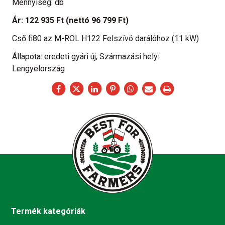
Mennyiség: db
Ár:
122 935 Ft
(nettó 96 799 Ft)
Cső fi80 az M-ROL H122 Felszívó darálóhoz (11 kW)
Állapota: eredeti gyári új, Származási hely:
Lengyelország
Termék kategóriák