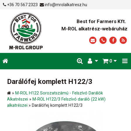
+36 70 567 2323
info@mrolalkatresz.hu
Best for Farmers Kft.
M-ROL alkatrész-webáruház
0
Darálófej komplett H122/3
»
M-ROL H122 Sorozatszámú - Felszívó Darálók
Alkatrészei
»
M-ROL H122/3 Felszívó daráló (22 kW)
alkatrészei
»
Darálófej komplett H122/3