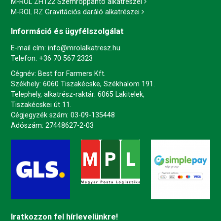
M-ROL ZH122 Szemroppantó alkatrészei
M-ROL RZ Gravitációs daráló alkatrészei
Információ és ügyfélszolgálat
E-mail cím:
info@mrolalkatresz.hu
Telefon:
+36 70 567 2323
Cégnév: Best for Farmers Kft.
Székhely: 6060 Tiszakécske, Székhalom 191.
Telephely, alkatrész-raktár: 6065 Lakitelek,
Tiszakécskei út 11.
Cégjegyzék szám: 03-09-135448
Adószám: 27448627-2-03
Iratkozzon fel hírlevelünkre!