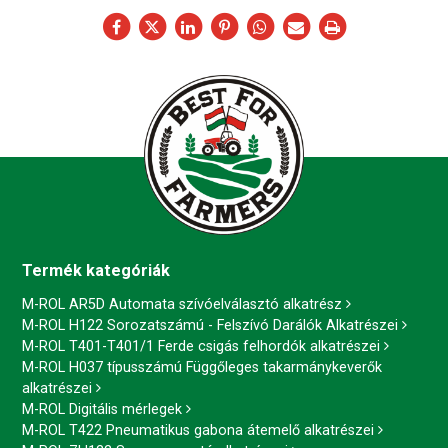
Termék kategóriák
M-ROL AR5D Automata szívóelválasztó alkatrész
M-ROL H122 Sorozatszámú - Felszívó Darálók Alkatrészei
M-ROL T401-T401/1 Ferde csigás felhordók alkatrészei
M-ROL H037 típusszámú Függőleges takarmánykeverők
alkatrészei
M-ROL Digitális mérlegek
M-ROL T422 Pneumatikus gabona átemelő alkatrészei