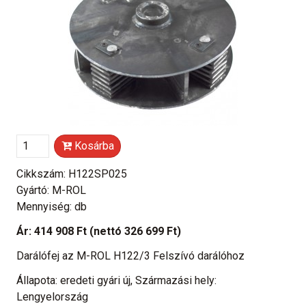
Kosárba
Cikkszám: H122SP025
Gyártó: M-ROL
Mennyiség: db
Ár:
414 908 Ft
(nettó 326 699 Ft)
Darálófej az M-ROL H122/3 Felszívó darálóhoz
Állapota: eredeti gyári új, Származási hely:
Lengyelország