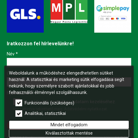
Iratkozzon fel hírlevelünkre!
-
Név
*
Weboldalunk a működéshez elengedhetetlen sütiket
-
E-mail
*
használ. A statisztikai és marketing sütik elfogadása segít
nekünk, hogy személyre szabott ajánlatokkal és jobb
felhasználói élménnyel szolgálhassunk.
-
Nyilatkozat
*
Hozzájárulok személyes adataim kezeléséhez.
Funkcionális (szükséges)
Ide kattintva tekinthető meg:
Adatvédelmi nyilatkozat
.
-
Analitikai, statisztikai
Mindet elfogadom
Feliratkozás
-
Kiválasztottak mentése