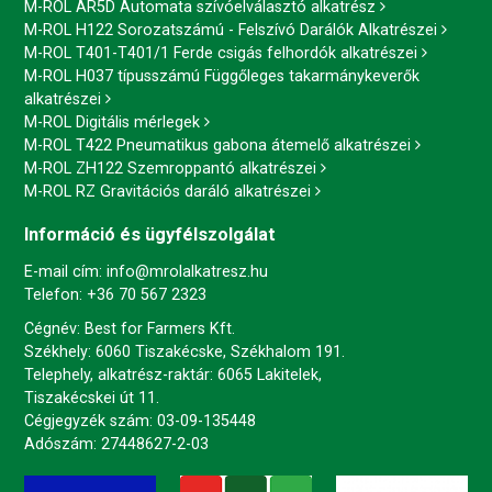
M-ROL AR5D Automata szívóelválasztó alkatrész
M-ROL H122 Sorozatszámú - Felszívó Darálók Alkatrészei
M-ROL T401-T401/1 Ferde csigás felhordók alkatrészei
M-ROL H037 típusszámú Függőleges takarmánykeverők
alkatrészei
M-ROL Digitális mérlegek
M-ROL T422 Pneumatikus gabona átemelő alkatrészei
M-ROL ZH122 Szemroppantó alkatrészei
M-ROL RZ Gravitációs daráló alkatrészei
Információ és ügyfélszolgálat
E-mail cím:
info@mrolalkatresz.hu
Telefon:
+36 70 567 2323
Cégnév: Best for Farmers Kft.
Székhely: 6060 Tiszakécske, Székhalom 191.
Telephely, alkatrész-raktár: 6065 Lakitelek,
Tiszakécskei út 11.
Cégjegyzék szám: 03-09-135448
Adószám: 27448627-2-03