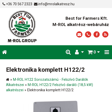
+36 70 567 2323
info@mrolalkatresz.hu
Best for Farmers Kft.
M-ROL alkatrész-webáruház
0
Elektronika komplett H122/2
»
M-ROL H122 Sorozatszámú - Felszívó Darálók
Alkatrészei
»
M-ROL H122/2 Felszívó daráló (18,5 kW)
alkatrészei
»
Elektronika komplett H122/2