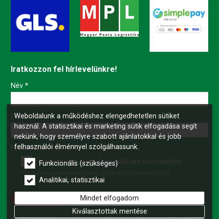
Iratkozzon fel hírlevelünkre!
-
Név
*
Weboldalunk a működéshez elengedhetetlen sütiket
-
E-mail
*
használ. A statisztikai és marketing sütik elfogadása segít
nekünk, hogy személyre szabott ajánlatokkal és jobb
felhasználói élménnyel szolgálhassunk.
-
Nyilatkozat
*
Hozzájárulok személyes adataim kezeléséhez.
Funkcionális (szükséges)
Ide kattintva tekinthető meg:
Adatvédelmi nyilatkozat
.
-
Analitikai, statisztikai
Mindet elfogadom
Feliratkozás
-
Kiválasztottak mentése