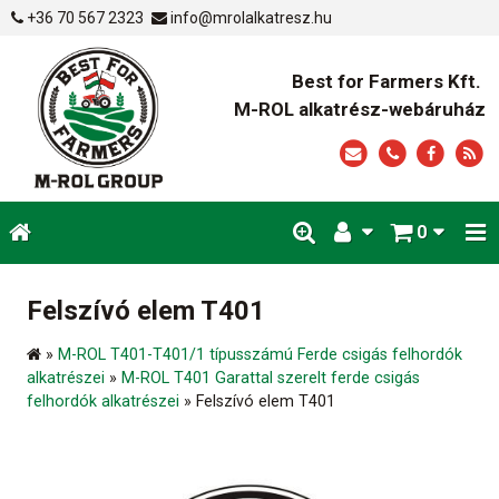
+36 70 567 2323
info@mrolalkatresz.hu
Best for Farmers Kft.
M-ROL alkatrész-webáruház
0
Felszívó elem T401
»
M-ROL T401-T401/1 típusszámú Ferde csigás felhordók
alkatrészei
»
M-ROL T401 Garattal szerelt ferde csigás
felhordók alkatrészei
»
Felszívó elem T401