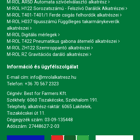
M-ROL AR5D Automata szívóelválasztó alkatrész
M-ROL H122 Sorozatszámú - Felszívó Darálók Alkatrészei
M-ROL T401-T401/1 Ferde csigás felhordók alkatrészei
M-ROL H037 típusszámú Függőleges takarmánykeverők
alkatrészei
M-ROL Digitális mérlegek
M-ROL T422 Pneumatikus gabona átemelő alkatrészei
M-ROL ZH122 Szemroppantó alkatrészei
M-ROL RZ Gravitációs daráló alkatrészei
Információ és ügyfélszolgálat
E-mail cím:
info@mrolalkatresz.hu
Telefon:
+36 70 567 2323
Cégnév: Best for Farmers Kft.
Székhely: 6060 Tiszakécske, Székhalom 191.
Telephely, alkatrész-raktár: 6065 Lakitelek,
Tiszakécskei út 11.
Cégjegyzék szám: 03-09-135448
Adószám: 27448627-2-03