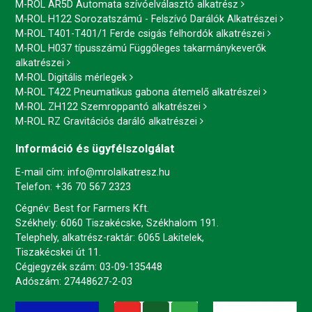
M-ROL AR5D Automata szívóelválasztó alkatrész
M-ROL H122 Sorozatszámú - Felszívó Darálók Alkatrészei
M-ROL T401-T401/1 Ferde csigás felhordók alkatrészei
M-ROL H037 típusszámú Függőleges takarmánykeverők
alkatrészei
M-ROL Digitális mérlegek
M-ROL T422 Pneumatikus gabona átemelő alkatrészei
M-ROL ZH122 Szemroppantó alkatrészei
M-ROL RZ Gravitációs daráló alkatrészei
Információ és ügyfélszolgálat
E-mail cím:
info@mrolalkatresz.hu
Telefon:
+36 70 567 2323
Cégnév: Best for Farmers Kft.
Székhely: 6060 Tiszakécske, Székhalom 191.
Telephely, alkatrész-raktár: 6065 Lakitelek,
Tiszakécskei út 11.
Cégjegyzék szám: 03-09-135448
Adószám: 27448627-2-03