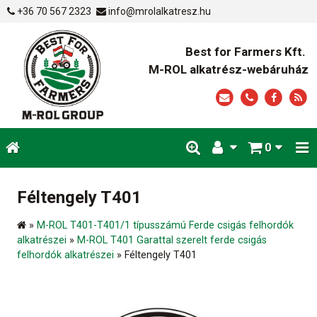
+36 70 567 2323
info@mrolalkatresz.hu
Best for Farmers Kft.
M-ROL alkatrész-webáruház
0
Féltengely T401
»
M-ROL T401-T401/1 típusszámú Ferde csigás felhordók
alkatrészei
»
M-ROL T401 Garattal szerelt ferde csigás
felhordók alkatrészei
»
Féltengely T401