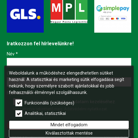
Iratkozzon fel hírlevelünkre!
-
Név
*
Weboldalunk a működéshez elengedhetetlen sütiket
-
E-mail
*
használ. A statisztikai és marketing sütik elfogadása segít
nekünk, hogy személyre szabott ajánlatokkal és jobb
felhasználói élménnyel szolgálhassunk.
-
Nyilatkozat
*
Hozzájárulok személyes adataim kezeléséhez.
Funkcionális (szükséges)
Ide kattintva tekinthető meg:
Adatvédelmi nyilatkozat
.
-
Analitikai, statisztikai
Mindet elfogadom
Feliratkozás
-
Kiválasztottak mentése