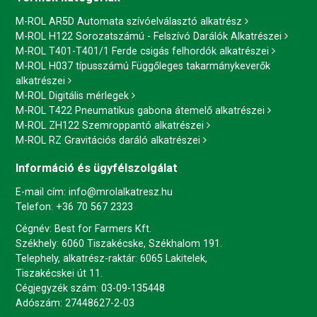
M-ROL AR5D Automata szívóelválasztó alkatrész
M-ROL H122 Sorozatszámú - Felszívó Darálók Alkatrészei
M-ROL T401-T401/1 Ferde csigás felhordók alkatrészei
M-ROL H037 típusszámú Függőleges takarmánykeverők
alkatrészei
M-ROL Digitális mérlegek
M-ROL T422 Pneumatikus gabona átemelő alkatrészei
M-ROL ZH122 Szemroppantó alkatrészei
M-ROL RZ Gravitációs daráló alkatrészei
Információ és ügyfélszolgálat
E-mail cím:
info@mrolalkatresz.hu
Telefon:
+36 70 567 2323
Cégnév: Best for Farmers Kft.
Székhely: 6060 Tiszakécske, Székhalom 191.
Telephely, alkatrész-raktár: 6065 Lakitelek,
Tiszakécskei út 11.
Cégjegyzék szám: 03-09-135448
Adószám: 27448627-2-03