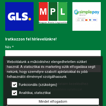
Iratkozzon fel hírlevelünkre!
-
Név
*
Weboldalunk a működéshez elengedhetetlen sütiket
-
E-mail
*
használ. A statisztikai és marketing sütik elfogadása segít
nekünk, hogy személyre szabott ajánlatokkal és jobb
felhasználói élménnyel szolgálhassunk.
-
Nyilatkozat
*
Hozzájárulok személyes adataim kezeléséhez.
Funkcionális (szükséges)
Ide kattintva tekinthető meg:
Adatvédelmi nyilatkozat
.
-
Analitikai, statisztikai
Mindet elfogadom
Feliratkozás