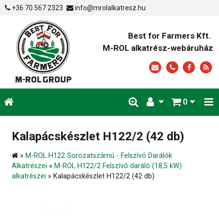
+36 70 567 2323
info@mrolalkatresz.hu
Best for Farmers Kft.
M-ROL alkatrész-webáruház
0
Kalapácskészlet H122/2 (42 db)
»
M-ROL H122 Sorozatszámú - Felszívó Darálók
Alkatrészei
»
M-ROL H122/2 Felszívó daráló (18,5 kW)
alkatrészei
»
Kalapácskészlet H122/2 (42 db)