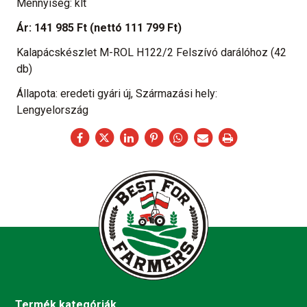
Mennyiség: klt
Ár:
141 985 Ft
(nettó 111 799 Ft)
Kalapácskészlet M-ROL H122/2 Felszívó darálóhoz (42
db)
Állapota: eredeti gyári új, Származási hely:
Lengyelország
Termék kategóriák