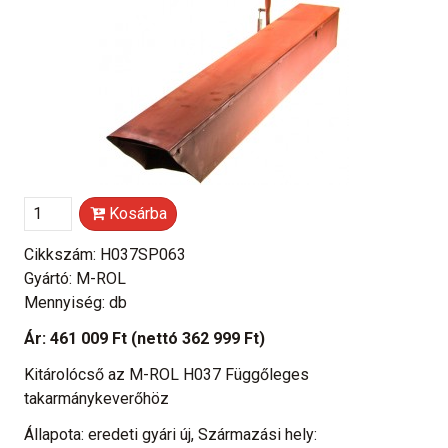
Kosárba
Cikkszám: H037SP063
Gyártó: M-ROL
Mennyiség: db
Ár:
461 009 Ft
(nettó 362 999 Ft)
Kitárolócső az M-ROL H037 Függőleges
takarmánykeverőhöz
Állapota: eredeti gyári új, Származási hely: