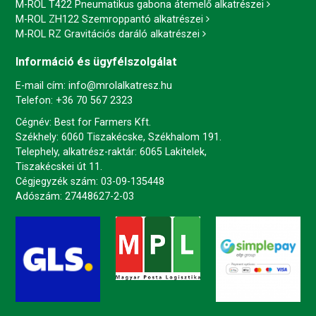
M-ROL T422 Pneumatikus gabona átemelő alkatrészei
M-ROL ZH122 Szemroppantó alkatrészei
M-ROL RZ Gravitációs daráló alkatrészei
Információ és ügyfélszolgálat
E-mail cím:
info@mrolalkatresz.hu
Telefon:
+36 70 567 2323
Cégnév: Best for Farmers Kft.
Székhely: 6060 Tiszakécske, Székhalom 191.
Telephely, alkatrész-raktár: 6065 Lakitelek,
Tiszakécskei út 11.
Cégjegyzék szám: 03-09-135448
Adószám: 27448627-2-03