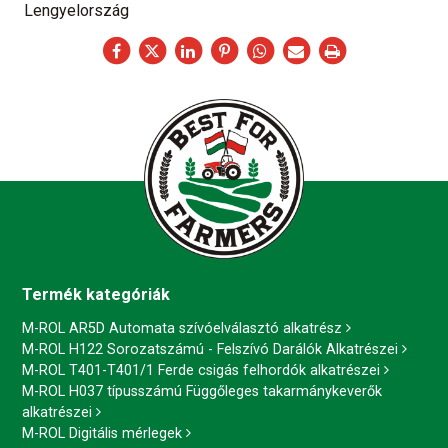
Lengyelország
Termék kategóriák
M-ROL AR5D Automata szívóelválasztó alkatrész
M-ROL H122 Sorozatszámú - Felszívó Darálók Alkatrészei
M-ROL T401-T401/1 Ferde csigás felhordók alkatrészei
M-ROL H037 típusszámú Függőleges takarmánykeverők
alkatrészei
M-ROL Digitális mérlegek