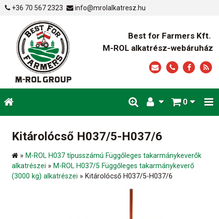
+36 70 567 2323
info@mrolalkatresz.hu
Best for Farmers Kft.
M-ROL alkatrész-webáruház
0
Kitárolócső H037/5-H037/6
»
M-ROL H037 típusszámú Függőleges takarmánykeverők
alkatrészei
»
M-ROL H037/5 Függőleges takarmánykeverő
(3000 kg) alkatrészei
»
Kitárolócső H037/5-H037/6