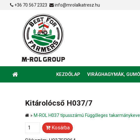
+36 70 567 2323
info@mrolalkatresz.hu
KEZDŐLAP
VIRÁGHAGYMÁK, GUMÓ
Kitárolócső H037/7
»
M-ROL H037 típusszámú Függőleges takarmánykever
Kosárba