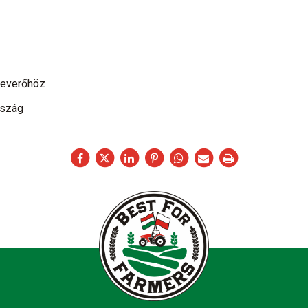
keverőhöz
rszág