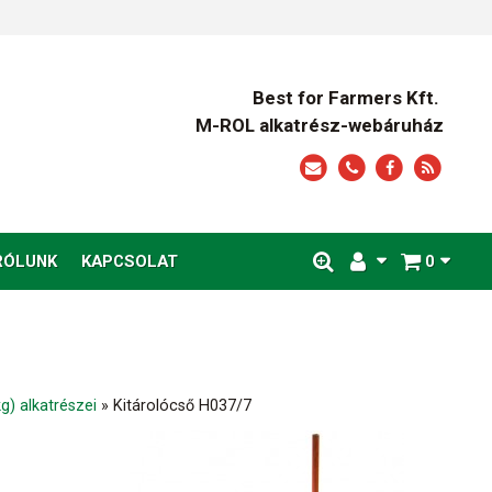
Best for Farmers Kft.
M-ROL alkatrész-webáruház
RÓLUNK
KAPCSOLAT
0
) alkatrészei
»
Kitárolócső H037/7