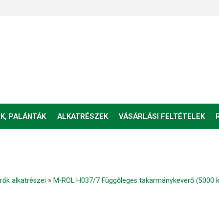
K, PALÁNTÁK
ALKATRÉSZEK
VÁSÁRLÁSI FELTÉTELEK
ők alkatrészei
»
M-ROL H037/7 Függőleges takarmánykeverő (5000 kg