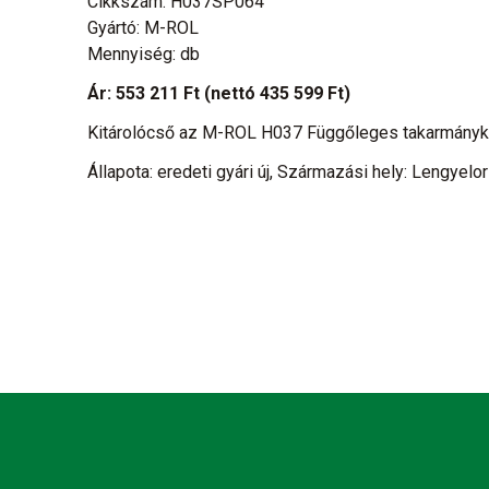
Cikkszám: H037SP064
Gyártó: M-ROL
Mennyiség: db
Ár:
553 211 Ft
(nettó 435 599 Ft)
Kitárolócső az M-ROL H037 Függőleges takarmány
Állapota: eredeti gyári új, Származási hely: Lengyelo