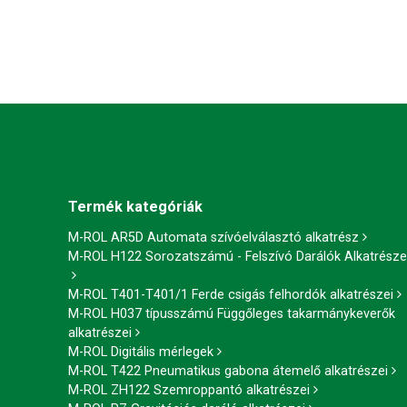
Termék kategóriák
M-ROL AR5D Automata szívóelválasztó alkatrész
M-ROL H122 Sorozatszámú - Felszívó Darálók Alkatrésze
M-ROL T401-T401/1 Ferde csigás felhordók alkatrészei
M-ROL H037 típusszámú Függőleges takarmánykeverők
alkatrészei
M-ROL Digitális mérlegek
M-ROL T422 Pneumatikus gabona átemelő alkatrészei
M-ROL ZH122 Szemroppantó alkatrészei