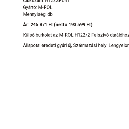
Cikkszám: H122SP041
Gyártó: M-ROL
Mennyiség: db
Ár:
245 871 Ft
(nettó 193 599 Ft)
Külső burkolat az M-ROL H122/2 Felszívó darálóho
Állapota: eredeti gyári új, Származási hely: Lengyelo