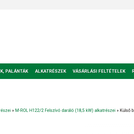
K, PALÁNTÁK
ALKATRÉSZEK
VÁSÁRLÁSI FELTÉTELEK
részei
»
M-ROL H122/2 Felszívó daráló (18,5 kW) alkatrészei
»
Külső 