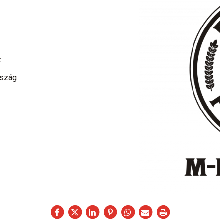
z
rszág