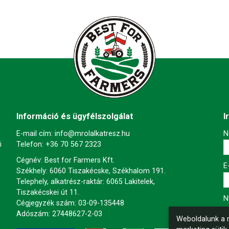
Információ és ügyfélszolgálat
I
E-mail cím:
info@mrolalkatresz.hu
-
N
i
Telefon:
+36 70 567 2323
Cégnév: Best for Farmers Kft.
-
E
Székhely: 6060 Tiszakécske, Székhalom 191.
Telephely, alkatrész-raktár: 6065 Lakitelek,
Tiszakécskei út 11.
-
N
Cégjegyzék szám: 03-09-135448
Adószám: 27448627-2-03
Weboldalunk a m