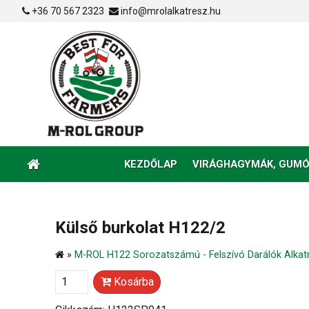
+36 70 567 2323
info@mrolalkatresz.hu
KEZDŐLAP
VIRÁGHAGYMÁK, GUMÓ
Külső burkolat H122/2
»
M-ROL H122 Sorozatszámú - Felszívó Darálók Alkat
Kosárba