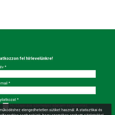
ratkozzon fel hírlevelünkre!
év
*
-mail
*
yilatkozat
*
Hozzájárulok személyes adataim kezeléséhez.
űködéshez elengedhetetlen sütiket használ. A statisztikai és
Ide kattintva tekinthető meg:
Adatvédelmi nyilatkozat
.