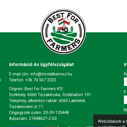
Információ és ügyfélszolgálat
I
E-mail cím:
info@mrolalkatresz.hu
-
N
i
Telefon:
+36 70 567 2323
Cégnév: Best for Farmers Kft.
-
E
Székhely: 6060 Tiszakécske, Székhalom 191.
Telephely, alkatrész-raktár: 6065 Lakitelek,
Tiszakécskei út 11.
-
N
Cégjegyzék szám: 03-09-135448
Adószám: 27448627-2-03
Weboldalunk a m