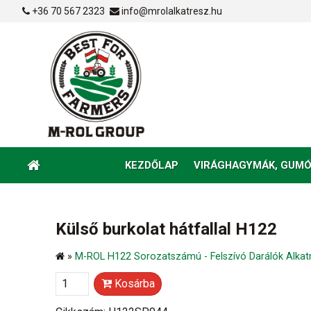
+36 70 567 2323
info@mrolalkatresz.hu
KEZDŐLAP
VIRÁGHAGYMÁK, GUMÓ
Külső burkolat hátfallal H122
»
M-ROL H122 Sorozatszámú - Felszívó Darálók Alkat
Kosárba