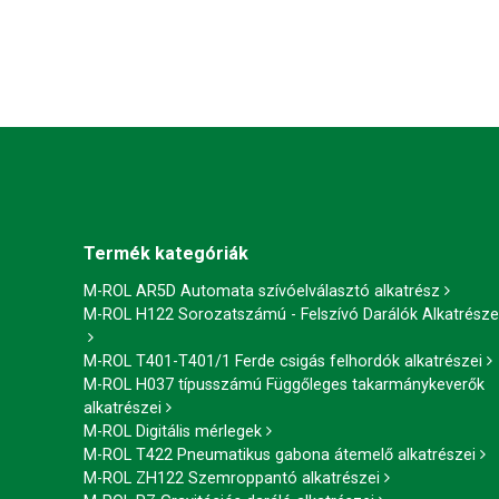
Termék kategóriák
M-ROL AR5D Automata szívóelválasztó alkatrész
M-ROL H122 Sorozatszámú - Felszívó Darálók Alkatrésze
M-ROL T401-T401/1 Ferde csigás felhordók alkatrészei
M-ROL H037 típusszámú Függőleges takarmánykeverők
alkatrészei
M-ROL Digitális mérlegek
M-ROL T422 Pneumatikus gabona átemelő alkatrészei
M-ROL ZH122 Szemroppantó alkatrészei