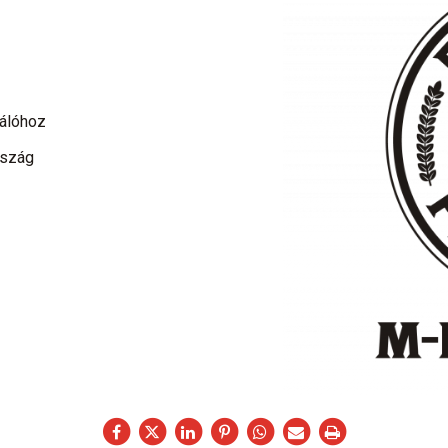
rálóhoz
rszág