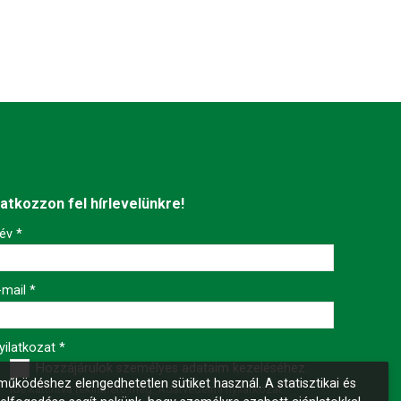
ratkozzon fel hírlevelünkre!
év
*
-mail
*
yilatkozat
*
Hozzájárulok személyes adataim kezeléséhez.
űködéshez elengedhetetlen sütiket használ. A statisztikai és
Ide kattintva tekinthető meg:
Adatvédelmi nyilatkozat
.