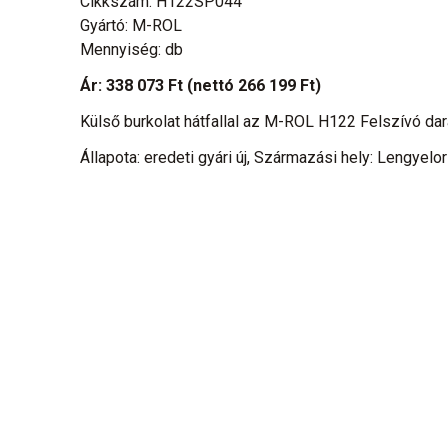
Cikkszám: H122SP044
Gyártó: M-ROL
Mennyiség: db
Ár:
338 073 Ft
(nettó 266 199 Ft)
Külső burkolat hátfallal az M-ROL H122 Felszívó da
Állapota: eredeti gyári új, Származási hely: Lengyelo