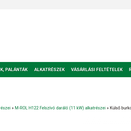
K, PALÁNTÁK
ALKATRÉSZEK
VÁSÁRLÁSI FELTÉTELEK
részei
»
M-ROL H122 Felszívó daráló (11 kW) alkatrészei
»
Külső burko