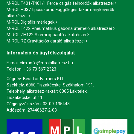
M-ROL T401-T401/1 Ferde csigás felhordók alkatrészei
M-ROL H037 típusszámú Függőleges takarmánykeverők
alkatrészei
M-ROL Digitális mérlegek
M-ROL T422 Pneumatikus gabona átemelő alkatrészei
M-ROL ZH122 Szemroppantó alkatrészei
M-ROL RZ Gravitációs daráló alkatrészei
Információ és ügyfélszolgálat
E-mail cím:
info@mrolalkatresz.hu
Telefon:
+36 70 567 2323
Cégnév: Best for Farmers Kft.
Székhely: 6060 Tiszakécske, Székhalom 191.
Telephely, alkatrész-raktár: 6065 Lakitelek,
Tiszakécskei út 11.
Cégjegyzék szám: 03-09-135448
Adószám: 27448627-2-03