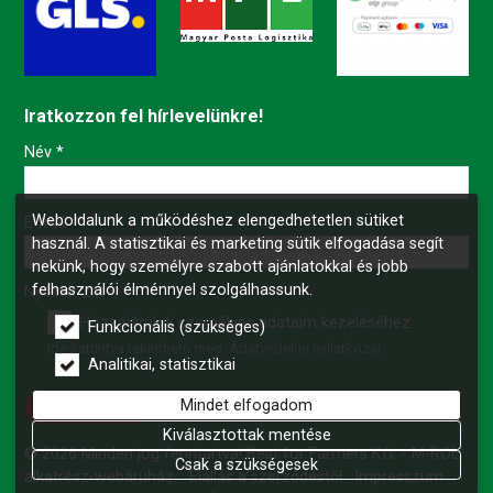
Iratkozzon fel hírlevelünkre!
-
Név
*
Weboldalunk a működéshez elengedhetetlen sütiket
-
E-mail
*
használ. A statisztikai és marketing sütik elfogadása segít
nekünk, hogy személyre szabott ajánlatokkal és jobb
felhasználói élménnyel szolgálhassunk.
-
Nyilatkozat
*
Hozzájárulok személyes adataim kezeléséhez.
Funkcionális (szükséges)
Ide kattintva tekinthető meg:
Adatvédelmi nyilatkozat
.
-
Analitikai, statisztikai
Mindet elfogadom
Feliratkozás
-
Kiválasztottak mentése
© 2026 Minden jog fenntartva! Best for Farmers Kft. - M-ROL
Csak a szükségesek
alkatrész-webáruház.
Elállás a szerződéstől
Impresszum