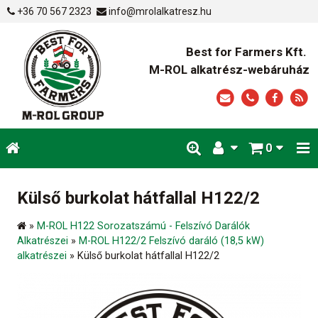
+36 70 567 2323
info@mrolalkatresz.hu
Best for Farmers Kft.
M-ROL alkatrész-webáruház
0
Külső burkolat hátfallal H122/2
»
M-ROL H122 Sorozatszámú - Felszívó Darálók
Alkatrészei
»
M-ROL H122/2 Felszívó daráló (18,5 kW)
alkatrészei
»
Külső burkolat hátfallal H122/2