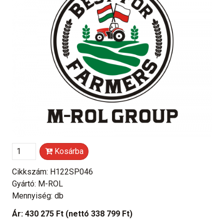
Kosárba
Cikkszám: H122SP046
Gyártó: M-ROL
Mennyiség: db
Ár:
430 275 Ft
(nettó 338 799 Ft)