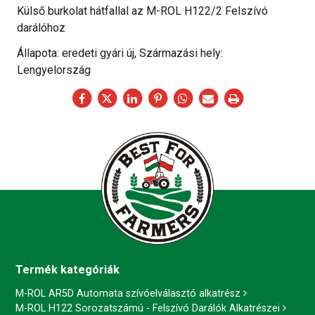
Külső burkolat hátfallal az M-ROL H122/2 Felszívó
darálóhoz
Állapota: eredeti gyári új, Származási hely:
Lengyelország
Termék kategóriák
M-ROL AR5D Automata szívóelválasztó alkatrész
M-ROL H122 Sorozatszámú - Felszívó Darálók Alkatrészei