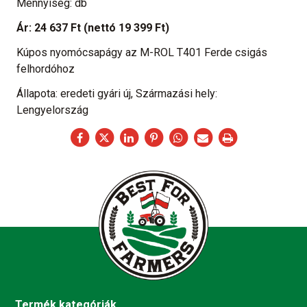
Mennyiség: db
Ár:
24 637 Ft
(nettó 19 399 Ft)
Kúpos nyomócsapágy az M-ROL T401 Ferde csigás
felhordóhoz
Állapota: eredeti gyári új, Származási hely:
Lengyelország
Termék kategóriák