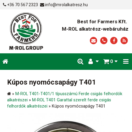
+36 70 567 2323
info@mrolalkatresz.hu
Best for Farmers Kft.
M-ROL alkatrész-webáruház
0
Kúpos nyomócsapágy T401
»
M-ROL T401-T401/1 típusszámú Ferde csigás felhordók
alkatrészei
»
M-ROL T401 Garattal szerelt ferde csigás
felhordók alkatrészei
»
Kúpos nyomócsapágy T401