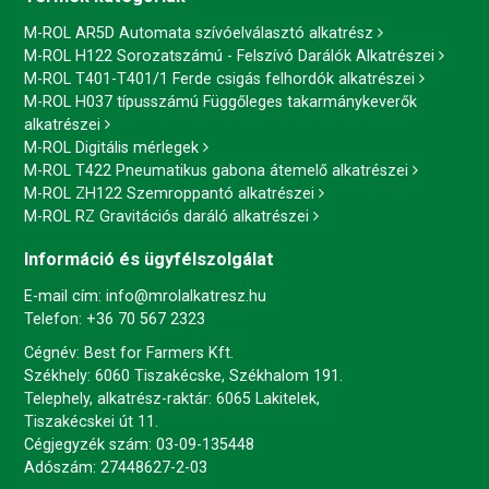
M-ROL AR5D Automata szívóelválasztó alkatrész
M-ROL H122 Sorozatszámú - Felszívó Darálók Alkatrészei
M-ROL T401-T401/1 Ferde csigás felhordók alkatrészei
M-ROL H037 típusszámú Függőleges takarmánykeverők
alkatrészei
M-ROL Digitális mérlegek
M-ROL T422 Pneumatikus gabona átemelő alkatrészei
M-ROL ZH122 Szemroppantó alkatrészei
M-ROL RZ Gravitációs daráló alkatrészei
Információ és ügyfélszolgálat
E-mail cím:
info@mrolalkatresz.hu
Telefon:
+36 70 567 2323
Cégnév: Best for Farmers Kft.
Székhely: 6060 Tiszakécske, Székhalom 191.
Telephely, alkatrész-raktár: 6065 Lakitelek,
Tiszakécskei út 11.
Cégjegyzék szám: 03-09-135448
Adószám: 27448627-2-03