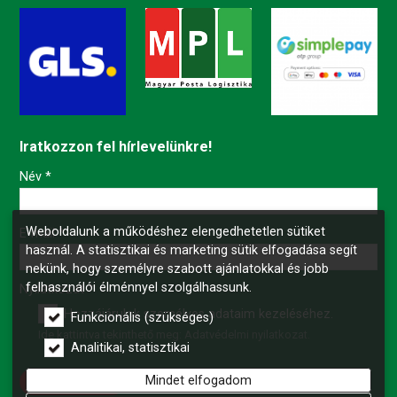
Iratkozzon fel hírlevelünkre!
-
Név
*
Weboldalunk a működéshez elengedhetetlen sütiket
-
E-mail
*
használ. A statisztikai és marketing sütik elfogadása segít
nekünk, hogy személyre szabott ajánlatokkal és jobb
felhasználói élménnyel szolgálhassunk.
-
Nyilatkozat
*
Hozzájárulok személyes adataim kezeléséhez.
Funkcionális (szükséges)
Ide kattintva tekinthető meg:
Adatvédelmi nyilatkozat
.
-
Analitikai, statisztikai
Mindet elfogadom
Feliratkozás