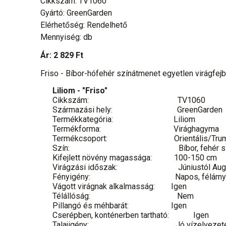
Cikkszám: TV1060
Gyártó: GreenGarden
Elérhetőség: Rendelhető
Mennyiség: db
Ár:
2 829 Ft
Friso - Bíbor-hófehér színátmenet egyetlen virágfej
Liliom - "Friso"
Cikkszám:
TV1060
Származási hely:
GreenGarden
Termékkategória:
Liliom
Termékforma:
Virághagyma
Termékcsoport:
Orientális/Tru
Szín:
Bíbor, fehér 
Kifejlett növény magassága:
100-150 cm
Virágzási időszak:
Júniustól Au
Fényigény:
Napos, félárn
Vágott virágnak alkalmasság:
Igen
Télállóság:
Nem
Pillangó és méhbarát:
Igen
Cserépben, konténerben tartható:
Igen
Talajigény:
Jó vízelvezet