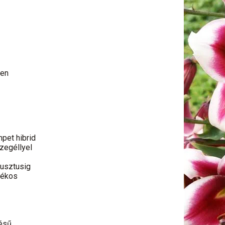
ben
mpet hibrid
szegéllyel
gusztusig
yékos
ésű