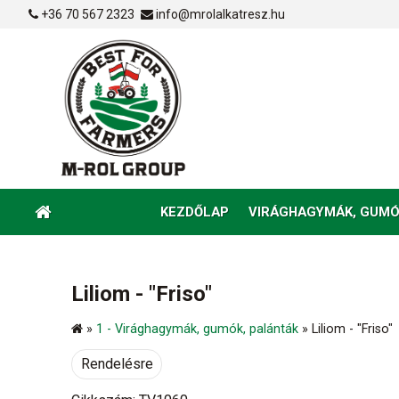
+36 70 567 2323
info@mrolalkatresz.hu
KEZDŐLAP
VIRÁGHAGYMÁK, GUMÓ
Liliom - "Friso"
»
1 - Virághagymák, gumók, palánták
»
Liliom - "Friso"
Rendelésre