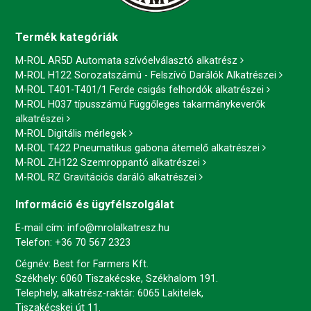
Termék kategóriák
M-ROL AR5D Automata szívóelválasztó alkatrész
M-ROL H122 Sorozatszámú - Felszívó Darálók Alkatrészei
M-ROL T401-T401/1 Ferde csigás felhordók alkatrészei
M-ROL H037 típusszámú Függőleges takarmánykeverők
alkatrészei
M-ROL Digitális mérlegek
M-ROL T422 Pneumatikus gabona átemelő alkatrészei
M-ROL ZH122 Szemroppantó alkatrészei
M-ROL RZ Gravitációs daráló alkatrészei
Információ és ügyfélszolgálat
E-mail cím:
info@mrolalkatresz.hu
Telefon:
+36 70 567 2323
Cégnév: Best for Farmers Kft.
Székhely: 6060 Tiszakécske, Székhalom 191.
Telephely, alkatrész-raktár: 6065 Lakitelek,
Tiszakécskei út 11.