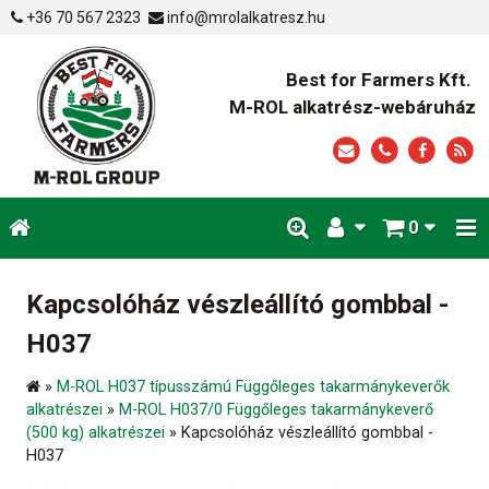
+36 70 567 2323
info@mrolalkatresz.hu
Best for Farmers Kft.
M-ROL alkatrész-webáruház
0
Kapcsolóház vészleállító gombbal -
H037
»
M-ROL H037 típusszámú Függőleges takarmánykeverők
alkatrészei
»
M-ROL H037/0 Függőleges takarmánykeverő
(500 kg) alkatrészei
»
Kapcsolóház vészleállító gombbal -
H037