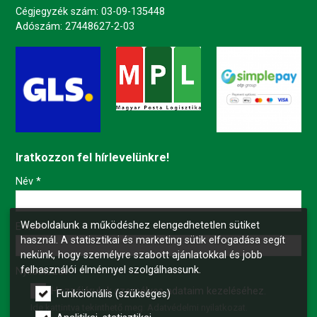
Cégjegyzék szám: 03-09-135448
Adószám: 27448627-2-03
Iratkozzon fel hírlevelünkre!
-
Név
*
Weboldalunk a működéshez elengedhetetlen sütiket
-
E-mail
*
használ. A statisztikai és marketing sütik elfogadása segít
nekünk, hogy személyre szabott ajánlatokkal és jobb
felhasználói élménnyel szolgálhassunk.
-
Nyilatkozat
*
Hozzájárulok személyes adataim kezeléséhez.
Funkcionális (szükséges)
Ide kattintva tekinthető meg:
Adatvédelmi nyilatkozat
.
-