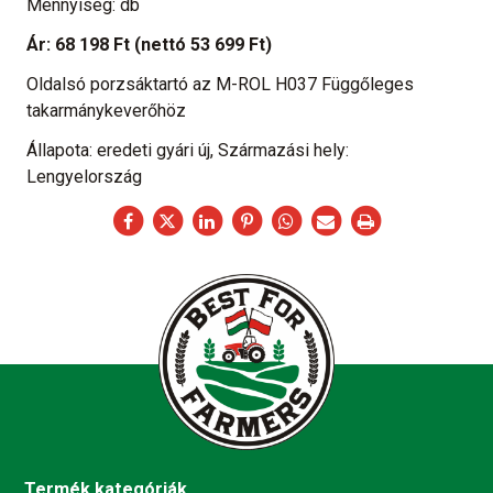
Mennyiség: db
Ár:
68 198 Ft
(nettó 53 699 Ft)
Oldalsó porzsáktartó az M-ROL H037 Függőleges
takarmánykeverőhöz
Állapota: eredeti gyári új, Származási hely:
Lengyelország
Termék kategóriák