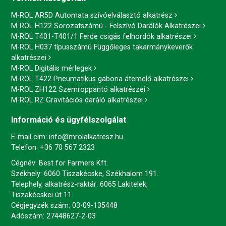
M-ROL AR5D Automata szívóelválasztó alkatrész
M-ROL H122 Sorozatszámú - Felszívó Darálók Alkatrészei
M-ROL T401-T401/1 Ferde csigás felhordók alkatrészei
M-ROL H037 típusszámú Függőleges takarmánykeverők
alkatrészei
M-ROL Digitális mérlegek
M-ROL T422 Pneumatikus gabona átemelő alkatrészei
M-ROL ZH122 Szemroppantó alkatrészei
M-ROL RZ Gravitációs daráló alkatrészei
Információ és ügyfélszolgálat
E-mail cím:
info@mrolalkatresz.hu
Telefon:
+36 70 567 2323
Cégnév: Best for Farmers Kft.
Székhely: 6060 Tiszakécske, Székhalom 191.
Telephely, alkatrész-raktár: 6065 Lakitelek,
Tiszakécskei út 11.
Cégjegyzék szám: 03-09-135448
Adószám: 27448627-2-03