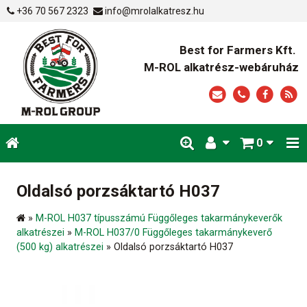
+36 70 567 2323
info@mrolalkatresz.hu
Best for Farmers Kft.
M-ROL alkatrész-webáruház
0
Oldalsó porzsáktartó H037
»
M-ROL H037 típusszámú Függőleges takarmánykeverők
alkatrészei
»
M-ROL H037/0 Függőleges takarmánykeverő
(500 kg) alkatrészei
»
Oldalsó porzsáktartó H037