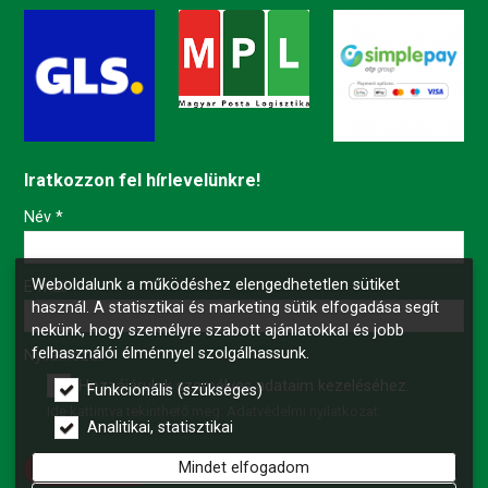
Iratkozzon fel hírlevelünkre!
-
Név
*
Weboldalunk a működéshez elengedhetetlen sütiket
-
E-mail
*
használ. A statisztikai és marketing sütik elfogadása segít
nekünk, hogy személyre szabott ajánlatokkal és jobb
felhasználói élménnyel szolgálhassunk.
-
Nyilatkozat
*
Hozzájárulok személyes adataim kezeléséhez.
Funkcionális (szükséges)
Ide kattintva tekinthető meg:
Adatvédelmi nyilatkozat
.
-
Analitikai, statisztikai
Mindet elfogadom
Feliratkozás