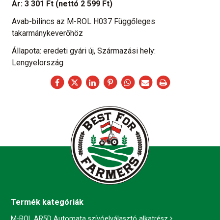
Ár:
3 301 Ft
(nettó 2 599 Ft)
Avab-bilincs az M-ROL H037 Függőleges
takarmánykeverőhöz
Állapota: eredeti gyári új, Származási hely:
Lengyelország
Termék kategóriák
M-ROL AR5D Automata szívóelválasztó alkatrész