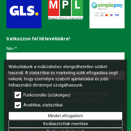
Iratkozzon fel hírlevelünkre!
-
Név
*
Weboldalunk a működéshez elengedhetetlen sütiket
-
E-mail
*
használ. A statisztikai és marketing sütik elfogadása segít
nekünk, hogy személyre szabott ajánlatokkal és jobb
felhasználói élménnyel szolgálhassunk.
-
Nyilatkozat
*
Hozzájárulok személyes adataim kezeléséhez.
Funkcionális (szükséges)
Ide kattintva tekinthető meg:
Adatvédelmi nyilatkozat
.
-
Analitikai, statisztikai
Mindet elfogadom
Feliratkozás
-
Kiválasztottak mentése
© 2026 Minden jog fenntartva! Best for Farmers Kft. - M-ROL