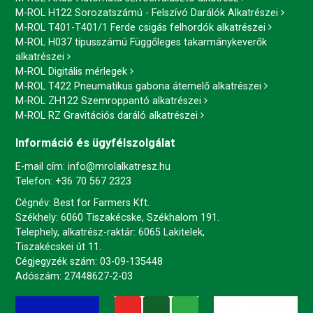
M-ROL H122 Sorozatszámú - Felszívó Darálók Alkatrészei
M-ROL T401-T401/1 Ferde csigás felhordók alkatrészei
M-ROL H037 típusszámú Függőleges takarmánykeverők
alkatrészei
M-ROL Digitális mérlegek
M-ROL T422 Pneumatikus gabona átemelő alkatrészei
M-ROL ZH122 Szemroppantó alkatrészei
M-ROL RZ Gravitációs daráló alkatrészei
Információ és ügyfélszolgálat
E-mail cím:
info@mrolalkatresz.hu
Telefon:
+36 70 567 2323
Cégnév: Best for Farmers Kft.
Székhely: 6060 Tiszakécske, Székhalom 191.
Telephely, alkatrész-raktár: 6065 Lakitelek,
Tiszakécskei út 11.
Cégjegyzék szám: 03-09-135448
Adószám: 27448627-2-03