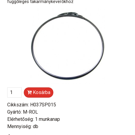
függőleges takarmánykeverőkhöz
Kosárba
Cikkszám: H037SP015
Gyártó: M-ROL
Elérhetőség: 1 munkanap
Mennyiség: db