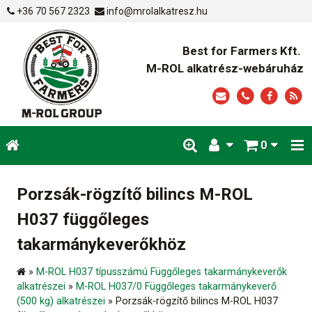
+36 70 567 2323
info@mrolalkatresz.hu
Best for Farmers Kft.
M-ROL alkatrész-webáruház
0
Porzsák-rögzítő bilincs M-ROL
H037 függőleges
takarmánykeverőkhöz
»
M-ROL H037 típusszámú Függőleges takarmánykeverők
alkatrészei
»
M-ROL H037/0 Függőleges takarmánykeverő
(500 kg) alkatrészei
»
Porzsák-rögzítő bilincs M-ROL H037