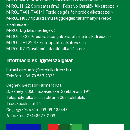
M-ROL AR5D Automata szívóelválasztó alkatrész
M-ROL H122 Sorozatszámú - Felszívó Darálók Alkatrészei
M-ROL T401-T401/1 Ferde csigás felhordók alkatrészei
M-ROL H037 típusszámú Függőleges takarmánykeverők
alkatrészei
M-ROL Digitális mérlegek
M-ROL T422 Pneumatikus gabona átemelő alkatrészei
M-ROL ZH122 Szemroppantó alkatrészei
M-ROL RZ Gravitációs daráló alkatrészei
Információ és ügyfélszolgálat
E-mail cím:
info@mrolalkatresz.hu
Telefon:
+36 70 567 2323
Cégnév: Best for Farmers Kft.
Székhely: 6060 Tiszakécske, Székhalom 191.
Telephely, alkatrész-raktár: 6065 Lakitelek,
Tiszakécskei út 11.
Cégjegyzék szám: 03-09-135448
Adószám: 27448627-2-03