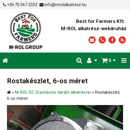
+36 70 567 2323
info@mrolalkatresz.hu
Best for Farmers Kft.
M-ROL alkatrész-webáruház
0
Rostakészlet, 6-os méret
»
M-ROL RZ Gravitációs daráló alkatrészei
»
Rostakészlet,
6-os méret