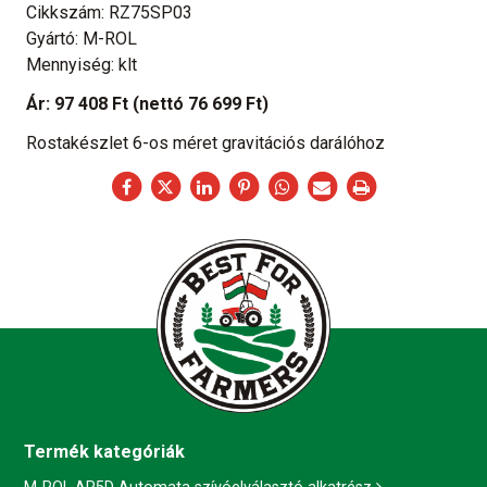
Cikkszám: RZ75SP03
Gyártó: M-ROL
Mennyiség: klt
Ár:
97 408 Ft
(nettó 76 699 Ft)
Rostakészlet 6-os méret gravitációs darálóhoz
Termék kategóriák