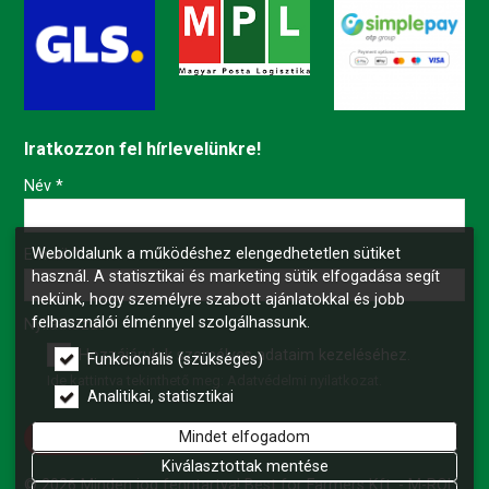
Iratkozzon fel hírlevelünkre!
-
Név
*
Weboldalunk a működéshez elengedhetetlen sütiket
-
E-mail
*
használ. A statisztikai és marketing sütik elfogadása segít
nekünk, hogy személyre szabott ajánlatokkal és jobb
felhasználói élménnyel szolgálhassunk.
-
Nyilatkozat
*
Hozzájárulok személyes adataim kezeléséhez.
Funkcionális (szükséges)
Ide kattintva tekinthető meg:
Adatvédelmi nyilatkozat
.
-
Analitikai, statisztikai
Mindet elfogadom
Feliratkozás
-
Kiválasztottak mentése
© 2026 Minden jog fenntartva! Best for Farmers Kft. - M-ROL