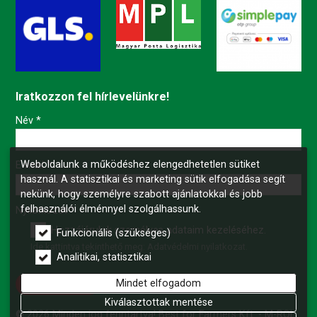
Iratkozzon fel hírlevelünkre!
-
Név
*
Weboldalunk a működéshez elengedhetetlen sütiket
-
E-mail
*
használ. A statisztikai és marketing sütik elfogadása segít
nekünk, hogy személyre szabott ajánlatokkal és jobb
felhasználói élménnyel szolgálhassunk.
-
Nyilatkozat
*
Hozzájárulok személyes adataim kezeléséhez.
Funkcionális (szükséges)
Ide kattintva tekinthető meg:
Adatvédelmi nyilatkozat
.
-
Analitikai, statisztikai
Mindet elfogadom
Feliratkozás
-
Kiválasztottak mentése
© 2026 Minden jog fenntartva! Best for Farmers Kft. - M-ROL