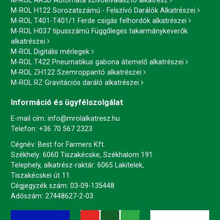
M-ROL AR5D Automata szívóelválasztó alkatrész
M-ROL H122 Sorozatszámú - Felszívó Darálók Alkatrészei
M-ROL T401-T401/1 Ferde csigás felhordók alkatrészei
M-ROL H037 típusszámú Függőleges takarmánykeverők
alkatrészei
M-ROL Digitális mérlegek
M-ROL T422 Pneumatikus gabona átemelő alkatrészei
M-ROL ZH122 Szemroppantó alkatrészei
M-ROL RZ Gravitációs daráló alkatrészei
Információ és ügyfélszolgálat
E-mail cím:
info@mrolalkatresz.hu
Telefon:
+36 70 567 2323
Cégnév: Best for Farmers Kft.
Székhely: 6060 Tiszakécske, Székhalom 191.
Telephely, alkatrész-raktár: 6065 Lakitelek,
Tiszakécskei út 11.
Cégjegyzék szám: 03-09-135448
Adószám: 27448627-2-03