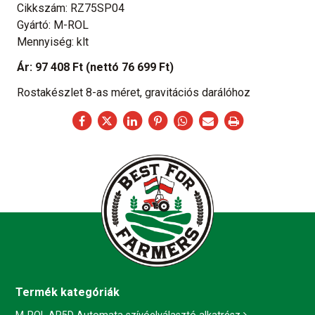
Cikkszám: RZ75SP04
Gyártó: M-ROL
Mennyiség: klt
Ár:
97 408 Ft
(nettó 76 699 Ft)
Rostakészlet 8-as méret, gravitációs darálóhoz
Termék kategóriák