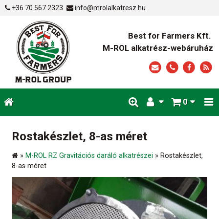
+36 70 567 2323
info@mrolalkatresz.hu
Best for Farmers Kft.
M-ROL alkatrész-webáruház
0
Rostakészlet, 8-as méret
»
M-ROL RZ Gravitációs daráló alkatrészei
»
Rostakészlet,
8-as méret