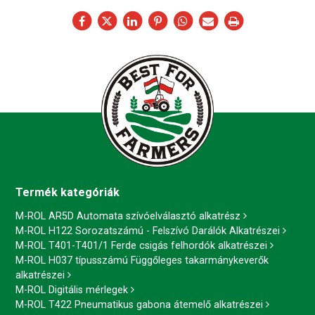
Termék kategóriák
M-ROL AR5D Automata szívóelválasztó alkatrész
M-ROL H122 Sorozatszámú - Felszívó Darálók Alkatrészei
M-ROL T401-T401/1 Ferde csigás felhordók alkatrészei
M-ROL H037 típusszámú Függőleges takarmánykeverők
alkatrészei
M-ROL Digitális mérlegek
M-ROL T422 Pneumatikus gabona átemelő alkatrészei