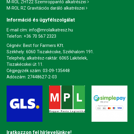
M-ROL ZH122 Szemroppantó alkatrészei
M-ROL RZ Gravitációs daráló alkatrészei
Információ és ügyfélszolgálat
E-mail cím:
info@mrolalkatresz.hu
Telefon:
+36 70 567 2323
Cégnév: Best for Farmers Kft.
Székhely: 6060 Tiszakécske, Székhalom 191.
Telephely, alkatrész-raktár: 6065 Lakitelek,
Tiszakécskei út 11.
Cégjegyzék szám: 03-09-135448
Adószám: 27448627-2-03
Iratkozzon fel hírlevelünkre!