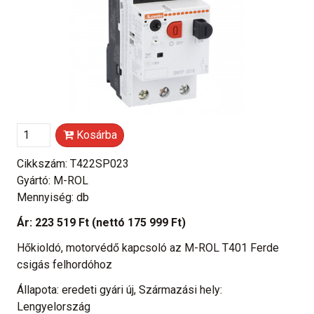
Kosárba
Cikkszám: T422SP023
Gyártó: M-ROL
Mennyiség: db
Ár:
223 519 Ft
(nettó 175 999 Ft)
Hőkioldó, motorvédő kapcsoló az M-ROL T401 Ferde
csigás felhordóhoz
Állapota: eredeti gyári új, Származási hely:
Lengyelország