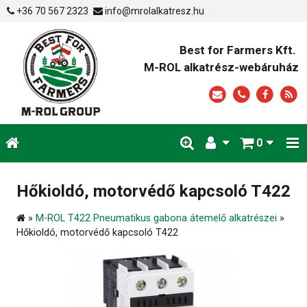
+36 70 567 2323
info@mrolalkatresz.hu
Best for Farmers Kft.
M-ROL alkatrész-webáruház
0
Hőkioldó, motorvédő kapcsoló T422
»
M-ROL T422 Pneumatikus gabona átemelő alkatrészei
»
Hőkioldó, motorvédő kapcsoló T422