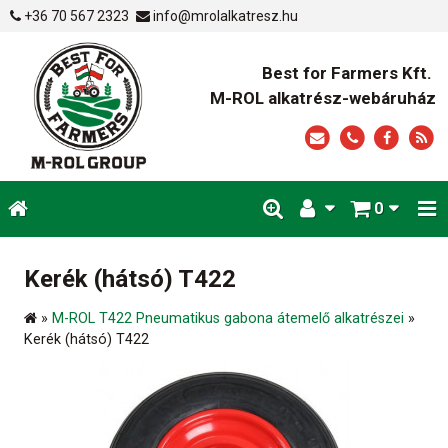
+36 70 567 2323
info@mrolalkatresz.hu
Best for Farmers Kft.
M-ROL alkatrész-webáruház
0
Kerék (hátsó) T422
»
M-ROL T422 Pneumatikus gabona átemelő alkatrészei
»
Kerék (hátsó) T422