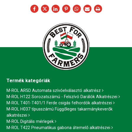
Termék kategóriák
M-ROL AR5D Automata szívóelválasztó alkatrész
M-ROL H122 Sorozatszámú - Felszívó Darálók Alkatrészei
M-ROL T401-T401/1 Ferde csigás felhordók alkatrészei
M-ROL H037 típusszámú Függőleges takarmánykeverők
alkatrészei
M-ROL Digitális mérlegek
M-ROL T422 Pneumatikus gabona átemelő alkatrészei