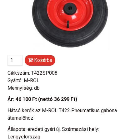
Kosárba
Cikkszám: T422SP008
Gyártó: M-ROL
Mennyiség: db
Ár:
46 100 Ft
(nettó 36 299 Ft)
Hátsó kerék az M-ROL T422 Pneumatikus gabona
átemelőhöz
Állapota: eredeti gyári új, Származási hely:
Lengyelország