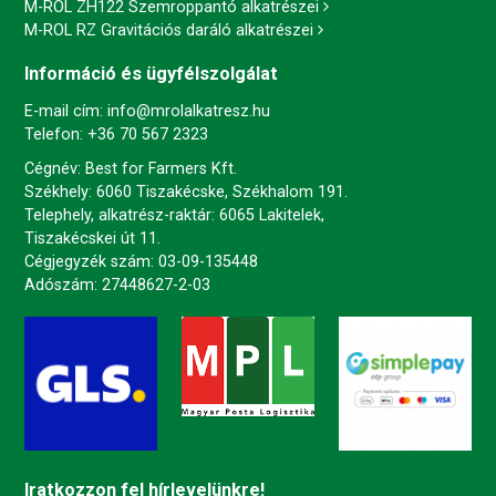
M-ROL ZH122 Szemroppantó alkatrészei
M-ROL RZ Gravitációs daráló alkatrészei
Információ és ügyfélszolgálat
E-mail cím:
info@mrolalkatresz.hu
Telefon:
+36 70 567 2323
Cégnév: Best for Farmers Kft.
Székhely: 6060 Tiszakécske, Székhalom 191.
Telephely, alkatrész-raktár: 6065 Lakitelek,
Tiszakécskei út 11.
Cégjegyzék szám: 03-09-135448
Adószám: 27448627-2-03
Iratkozzon fel hírlevelünkre!