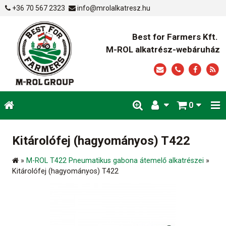
+36 70 567 2323
info@mrolalkatresz.hu
Best for Farmers Kft.
M-ROL alkatrész-webáruház
0
Kitárolófej (hagyományos) T422
»
M-ROL T422 Pneumatikus gabona átemelő alkatrészei
»
Kitárolófej (hagyományos) T422