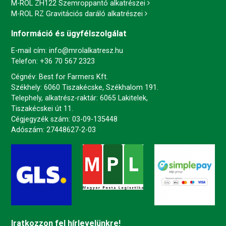
M-ROL ZH122 Szemroppantó alkatrészei
M-ROL RZ Gravitációs daráló alkatrészei
Információ és ügyfélszolgálat
E-mail cím:
info@mrolalkatresz.hu
Telefon:
+36 70 567 2323
Cégnév: Best for Farmers Kft.
Székhely: 6060 Tiszakécske, Székhalom 191.
Telephely, alkatrész-raktár: 6065 Lakitelek,
Tiszakécskei út 11.
Cégjegyzék szám: 03-09-135448
Adószám: 27448627-2-03
Iratkozzon fel hírlevelünkre!