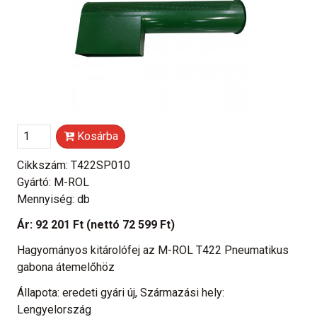
Kosárba
Cikkszám: T422SP010
Gyártó: M-ROL
Mennyiség: db
Ár:
92 201 Ft
(nettó 72 599 Ft)
Hagyományos kitárolófej az M-ROL T422 Pneumatikus
gabona átemelőhöz
Állapota: eredeti gyári új, Származási hely:
Lengyelország