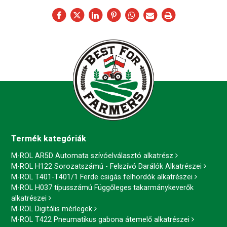
Termék kategóriák
M-ROL AR5D Automata szívóelválasztó alkatrész
M-ROL H122 Sorozatszámú - Felszívó Darálók Alkatrészei
M-ROL T401-T401/1 Ferde csigás felhordók alkatrészei
M-ROL H037 típusszámú Függőleges takarmánykeverők
alkatrészei
M-ROL Digitális mérlegek
M-ROL T422 Pneumatikus gabona átemelő alkatrészei