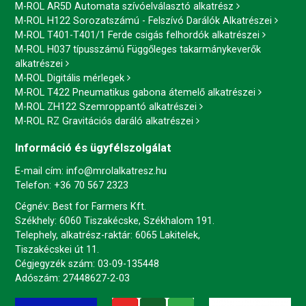
M-ROL AR5D Automata szívóelválasztó alkatrész
M-ROL H122 Sorozatszámú - Felszívó Darálók Alkatrészei
M-ROL T401-T401/1 Ferde csigás felhordók alkatrészei
M-ROL H037 típusszámú Függőleges takarmánykeverők
alkatrészei
M-ROL Digitális mérlegek
M-ROL T422 Pneumatikus gabona átemelő alkatrészei
M-ROL ZH122 Szemroppantó alkatrészei
M-ROL RZ Gravitációs daráló alkatrészei
Információ és ügyfélszolgálat
E-mail cím:
info@mrolalkatresz.hu
Telefon:
+36 70 567 2323
Cégnév: Best for Farmers Kft.
Székhely: 6060 Tiszakécske, Székhalom 191.
Telephely, alkatrész-raktár: 6065 Lakitelek,
Tiszakécskei út 11.
Cégjegyzék szám: 03-09-135448
Adószám: 27448627-2-03