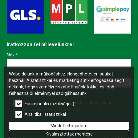
Iratkozzon fel hírlevelünkre!
-
Név
*
Weboldalunk a működéshez elengedhetetlen sütiket
-
E-mail
*
használ. A statisztikai és marketing sütik elfogadása segít
nekünk, hogy személyre szabott ajánlatokkal és jobb
felhasználói élménnyel szolgálhassunk.
-
Nyilatkozat
*
Hozzájárulok személyes adataim kezeléséhez.
Funkcionális (szükséges)
Ide kattintva tekinthető meg:
Adatvédelmi nyilatkozat
.
-
Analitikai, statisztikai
Mindet elfogadom
Feliratkozás
-
Kiválasztottak mentése