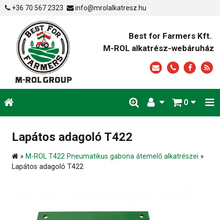
+36 70 567 2323
info@mrolalkatresz.hu
Best for Farmers Kft.
M-ROL alkatrész-webáruház
0
Lapátos adagoló T422
»
M-ROL T422 Pneumatikus gabona átemelő alkatrészei
»
Lapátos adagoló T422