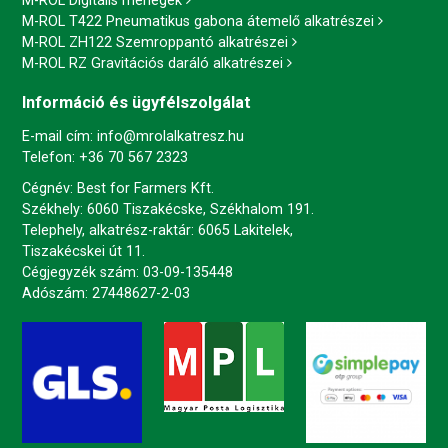
M-ROL Digitális mérlegek
M-ROL T422 Pneumatikus gabona átemelő alkatrészei
M-ROL ZH122 Szemroppantó alkatrészei
M-ROL RZ Gravitációs daráló alkatrészei
Információ és ügyfélszolgálat
E-mail cím:
info@mrolalkatresz.hu
Telefon:
+36 70 567 2323
Cégnév: Best for Farmers Kft.
Székhely: 6060 Tiszakécske, Székhalom 191.
Telephely, alkatrész-raktár: 6065 Lakitelek,
Tiszakécskei út 11.
Cégjegyzék szám: 03-09-135448
Adószám: 27448627-2-03