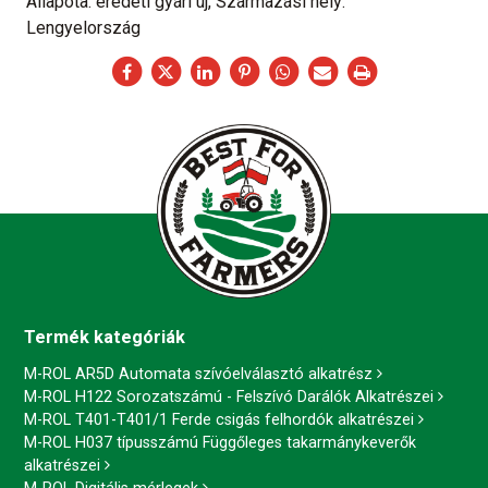
Állapota: eredeti gyári új, Származási hely:
Lengyelország
Termék kategóriák
M-ROL AR5D Automata szívóelválasztó alkatrész
M-ROL H122 Sorozatszámú - Felszívó Darálók Alkatrészei
M-ROL T401-T401/1 Ferde csigás felhordók alkatrészei
M-ROL H037 típusszámú Függőleges takarmánykeverők
alkatrészei