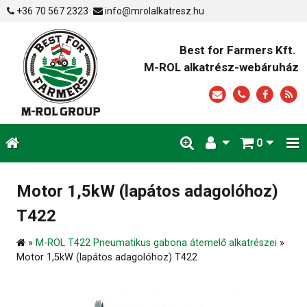
+36 70 567 2323
info@mrolalkatresz.hu
Best for Farmers Kft.
M-ROL alkatrész-webáruház
0
Motor 1,5kW (lapátos adagolóhoz)
T422
»
M-ROL T422 Pneumatikus gabona átemelő alkatrészei
»
Motor 1,5kW (lapátos adagolóhoz) T422