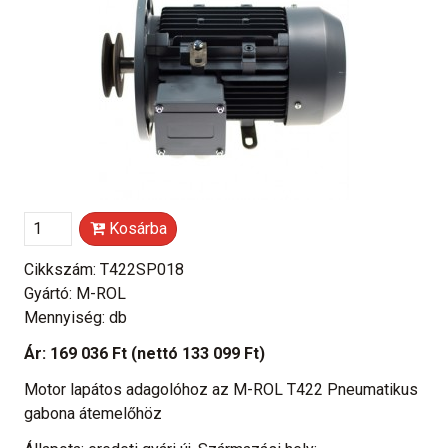
Kosárba
Cikkszám: T422SP018
Gyártó: M-ROL
Mennyiség: db
Ár:
169 036 Ft
(nettó 133 099 Ft)
Motor lapátos adagolóhoz az M-ROL T422 Pneumatikus
gabona átemelőhöz