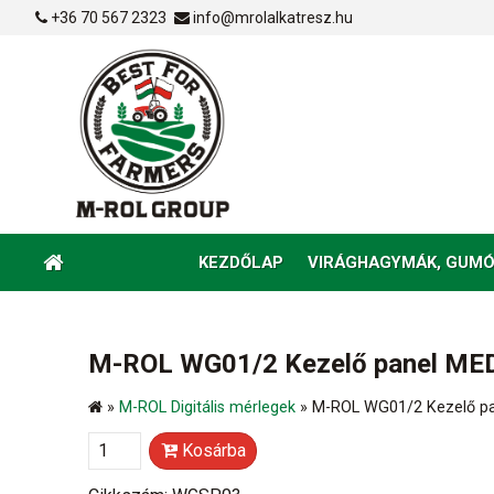
+36 70 567 2323
info@mrolalkatresz.hu
KEZDŐLAP
VIRÁGHAGYMÁK, GUMÓ
M-ROL WG01/2 Kezelő p
»
M-ROL Digitális mérlegek
»
M-ROL WG01/
Kosárba