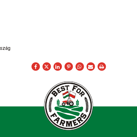
rszág