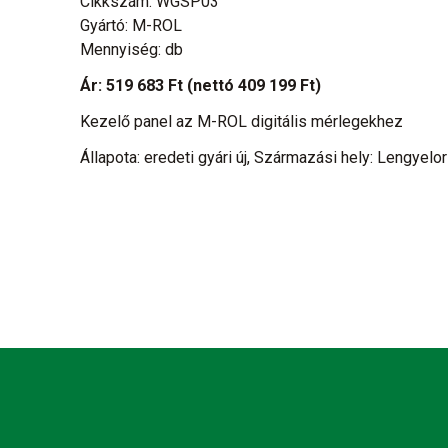
Cikkszám: WGSP03
Gyártó: M-ROL
Mennyiség: db
Ár:
519 683 Ft
(nettó 409 199 Ft)
Kezelő panel az M-ROL digitális mérlegekhez
Állapota: eredeti gyári új, Származási hely: Lengyelo