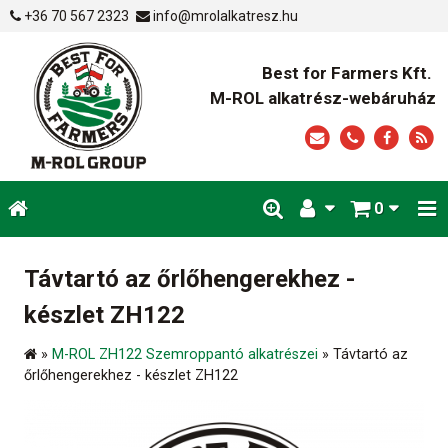
+36 70 567 2323
info@mrolalkatresz.hu
Best for Farmers Kft.
M-ROL alkatrész-webáruház
0
Távtartó az őrlőhengerekhez -
készlet ZH122
»
M-ROL ZH122 Szemroppantó alkatrészei
»
Távtartó az
őrlőhengerekhez - készlet ZH122