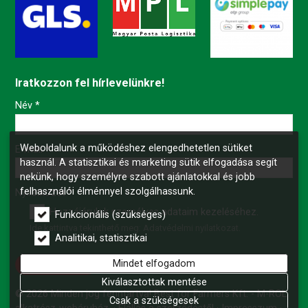
Iratkozzon fel hírlevelünkre!
-
Név
*
Weboldalunk a működéshez elengedhetetlen sütiket
-
E-mail
*
használ. A statisztikai és marketing sütik elfogadása segít
nekünk, hogy személyre szabott ajánlatokkal és jobb
felhasználói élménnyel szolgálhassunk.
-
Nyilatkozat
*
Hozzájárulok személyes adataim kezeléséhez.
Funkcionális (szükséges)
Ide kattintva tekinthető meg:
Adatvédelmi nyilatkozat
.
-
Analitikai, statisztikai
Mindet elfogadom
Feliratkozás
-
Kiválasztottak mentése
© 2026 Minden jog fenntartva! Best for Farmers Kft. - M-ROL
Csak a szükségesek