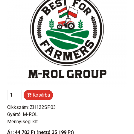
Kosárba
Cikkszám: ZH122SP03
Gyártó: M-ROL
Mennyiség: klt
Ár:
44 703 Ft
(nettó 35 199 Ft)