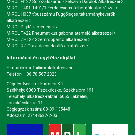
M-ROL H122 Sorozatszámú - Felszívó Darálók Alkatrészei
M-ROL T401-T401/1 Ferde csigás felhordók alkatrészei
M-ROL H037 típusszámú Függőleges takarmánykeverők
alkatrészei
M-ROL Digitális mérlegek
M-ROL T422 Pneumatikus gabona átemelő alkatrészei
M-ROL ZH122 Szemroppantó alkatrészei
M-ROL RZ Gravitációs daráló alkatrészei
Információ és ügyfélszolgálat
E-mail cím:
info@mrolalkatresz.hu
Telefon:
+36 70 567 2323
Cégnév: Best for Farmers Kft.
Székhely: 6060 Tiszakécske, Székhalom 191.
Telephely, alkatrész-raktár: 6065 Lakitelek,
Tiszakécskei út 11.
Cégjegyzék szám: 03-09-135448
Adószám: 27448627-2-03