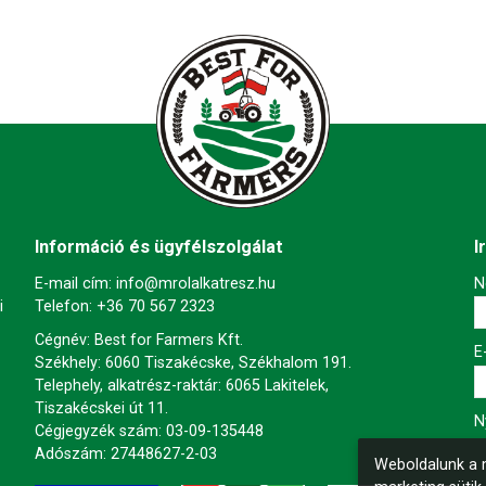
Információ és ügyfélszolgálat
I
E-mail cím:
info@mrolalkatresz.hu
-
N
i
Telefon:
+36 70 567 2323
Cégnév: Best for Farmers Kft.
-
E
Székhely: 6060 Tiszakécske, Székhalom 191.
Telephely, alkatrész-raktár: 6065 Lakitelek,
Tiszakécskei út 11.
-
N
Cégjegyzék szám: 03-09-135448
Adószám: 27448627-2-03
Weboldalunk a m