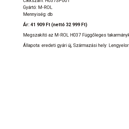
Cikkszám: H037SP001
Gyártó: M-ROL
Mennyiség: db
Ár:
41 909 Ft
(nettó 32 999 Ft)
Megszakító az M-ROL H037 Függőleges takarmány
Állapota: eredeti gyári új, Származási hely: Lengyelo