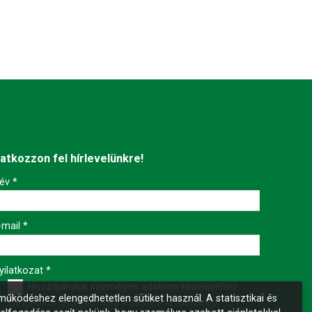
ratkozzon fel hírlevelünkre!
év
*
-mail
*
yilatkozat
*
Hozzájárulok személyes adataim kezeléséhez.
űködéshez elengedhetetlen sütiket használ. A statisztikai és
Ide kattintva tekinthető meg:
Adatvédelmi nyilatkozat
.