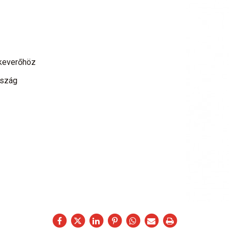
keverőhöz
rszág