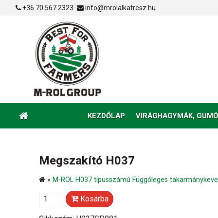
+36 70 567 2323
info@mrolalkatresz.hu
KEZDŐLAP
VIRÁGHAGYMÁK, GUMÓ
Megszakító H037
»
M-ROL H037 típusszámú Függőleges takarmánykever
Kosárba