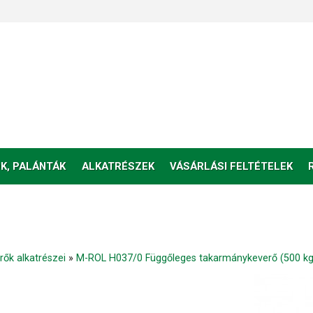
K, PALÁNTÁK
ALKATRÉSZEK
VÁSÁRLÁSI FELTÉTELEK
ők alkatrészei
»
M-ROL H037/0 Függőleges takarmánykeverő (500 kg)