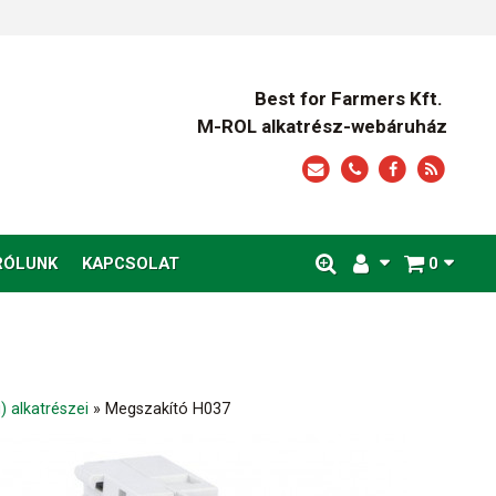
Best for Farmers Kft.
M-ROL alkatrész-webáruház
RÓLUNK
KAPCSOLAT
0
 alkatrészei
»
Megszakító H037