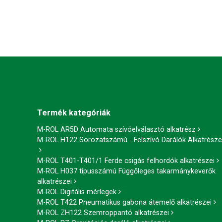
Termék kategóriák
M-ROL AR5D Automata szívóelválasztó alkatrész
M-ROL H122 Sorozatszámú - Felszívó Darálók Alkatrésze
M-ROL T401-T401/1 Ferde csigás felhordók alkatrészei
M-ROL H037 típusszámú Függőleges takarmánykeverők
alkatrészei
M-ROL Digitális mérlegek
M-ROL T422 Pneumatikus gabona átemelő alkatrészei
M-ROL ZH122 Szemroppantó alkatrészei