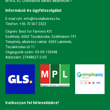
M-ROL RZ Gravitációs daráló alkatrészei
Információ és ügyfélszolgálat
E-mail cím:
info@mrolalkatresz.hu
Telefon:
+36 70 567 2323
Cégnév: Best for Farmers Kft.
Székhely: 6060 Tiszakécske, Székhalom 191.
Telephely, alkatrész-raktár: 6065 Lakitelek,
Tiszakécskei út 11.
Cégjegyzék szám: 03-09-135448
Adószám: 27448627-2-03
Iratkozzon fel hírlevelünkre!