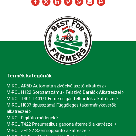
Termék kategóriák
M-ROL AR5D Automata szívóelválasztó alkatrész
M-ROL H122 Sorozatszámú - Felszívó Darálók Alkatrészei
M-ROL T401-T401/1 Ferde csigás felhordók alkatrészei
M-ROL H037 típusszámú Függőleges takarmánykeverők
alkatrészei
M-ROL Digitális mérlegek
M-ROL T422 Pneumatikus gabona átemelő alkatrészei
M-ROL ZH122 Szemroppantó alkatrészei