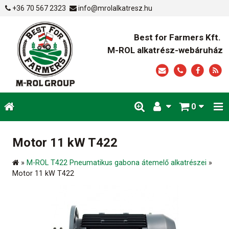
+36 70 567 2323
info@mrolalkatresz.hu
Best for Farmers Kft.
M-ROL alkatrész-webáruház
0
Motor 11 kW T422
»
M-ROL T422 Pneumatikus gabona átemelő alkatrészei
»
Motor 11 kW T422