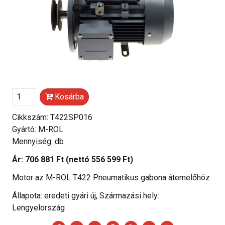
Kosárba
Cikkszám: T422SP016
Gyártó: M-ROL
Mennyiség: db
Ár:
706 881 Ft
(nettó 556 599 Ft)
Motor az M-ROL T422 Pneumatikus gabona átemelőhöz
Állapota: eredeti gyári új, Származási hely:
Lengyelország