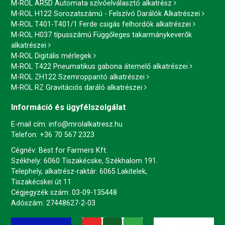
M-ROL AR5D Automata szívóelválasztó alkatrész
M-ROL H122 Sorozatszámú - Felszívó Darálók Alkatrészei
M-ROL T401-T401/1 Ferde csigás felhordók alkatrészei
M-ROL H037 típusszámú Függőleges takarmánykeverők
alkatrészei
M-ROL Digitális mérlegek
M-ROL T422 Pneumatikus gabona átemelő alkatrészei
M-ROL ZH122 Szemroppantó alkatrészei
M-ROL RZ Gravitációs daráló alkatrészei
Információ és ügyfélszolgálat
E-mail cím:
info@mrolalkatresz.hu
Telefon:
+36 70 567 2323
Cégnév: Best for Farmers Kft.
Székhely: 6060 Tiszakécske, Székhalom 191.
Telephely, alkatrész-raktár: 6065 Lakitelek,
Tiszakécskei út 11.
Cégjegyzék szám: 03-09-135448
Adószám: 27448627-2-03