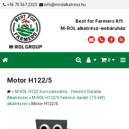
+36 70 567 2323
info@mrolalkatresz.hu
Best for Farmers Kft.
M-ROL alkatrész-webáruház
0
Motor H122/5
»
M-ROL H122 Sorozatszámú - Felszívó Darálók
Alkatrészei
»
M-ROL H122/5 Felszívó daráló (7,5 kW)
alkatrészei
»
Motor H122/5