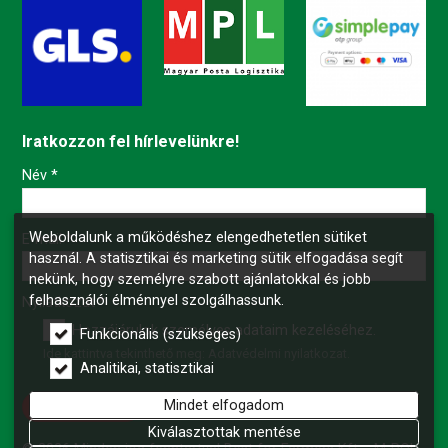
Iratkozzon fel hírlevelünkre!
-
Név
*
Weboldalunk a működéshez elengedhetetlen sütiket
-
E-mail
*
használ. A statisztikai és marketing sütik elfogadása segít
nekünk, hogy személyre szabott ajánlatokkal és jobb
felhasználói élménnyel szolgálhassunk.
-
Nyilatkozat
*
Hozzájárulok személyes adataim kezeléséhez.
Funkcionális (szükséges)
Ide kattintva tekinthető meg:
Adatvédelmi nyilatkozat
.
-
Analitikai, statisztikai
Mindet elfogadom
Feliratkozás
-
Kiválasztottak mentése