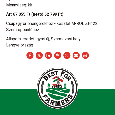
Mennyiség: klt
Ár:
67 055 Ft
(nettó 52 799 Ft)
Csapágy őrlőhengerekhez - készlet M-ROL ZH122
Szemroppantóhoz
Állapota: eredeti gyári új, Származási hely:
Lengyelország