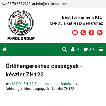
+36 70 567 2323
info@mrolalkatresz.hu
Best for Farmers Kft.
M-ROL alkatrész-webáruház
0
Őrlőhengerekhez csapágyak -
készlet ZH122
»
M-ROL ZH122 Szemroppantó alkatrészei
»
Őrlőhengerekhez csapágyak - készlet ZH122