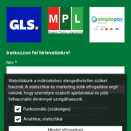
Iratkozzon fel hírlevelünkre!
-
Név
*
Weboldalunk a működéshez elengedhetetlen sütiket
-
E-mail
*
használ. A statisztikai és marketing sütik elfogadása segít
nekünk, hogy személyre szabott ajánlatokkal és jobb
felhasználói élménnyel szolgálhassunk.
-
Nyilatkozat
*
Hozzájárulok személyes adataim kezeléséhez.
Funkcionális (szükséges)
Ide kattintva tekinthető meg:
Adatvédelmi nyilatkozat
.
-
Analitikai, statisztikai
Mindet elfogadom
Feliratkozás