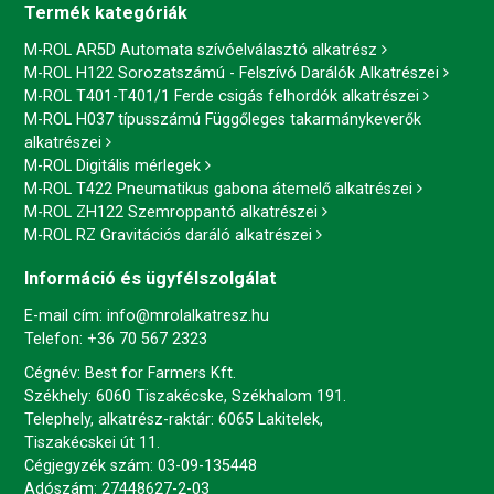
Termék kategóriák
M-ROL AR5D Automata szívóelválasztó alkatrész
M-ROL H122 Sorozatszámú - Felszívó Darálók Alkatrészei
M-ROL T401-T401/1 Ferde csigás felhordók alkatrészei
M-ROL H037 típusszámú Függőleges takarmánykeverők
alkatrészei
M-ROL Digitális mérlegek
M-ROL T422 Pneumatikus gabona átemelő alkatrészei
M-ROL ZH122 Szemroppantó alkatrészei
M-ROL RZ Gravitációs daráló alkatrészei
Információ és ügyfélszolgálat
E-mail cím:
info@mrolalkatresz.hu
Telefon:
+36 70 567 2323
Cégnév: Best for Farmers Kft.
Székhely: 6060 Tiszakécske, Székhalom 191.
Telephely, alkatrész-raktár: 6065 Lakitelek,
Tiszakécskei út 11.
Cégjegyzék szám: 03-09-135448
Adószám: 27448627-2-03