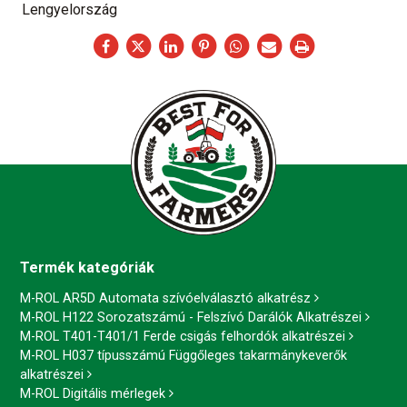
Lengyelország
Termék kategóriák
M-ROL AR5D Automata szívóelválasztó alkatrész
M-ROL H122 Sorozatszámú - Felszívó Darálók Alkatrészei
M-ROL T401-T401/1 Ferde csigás felhordók alkatrészei
M-ROL H037 típusszámú Függőleges takarmánykeverők
alkatrészei
M-ROL Digitális mérlegek