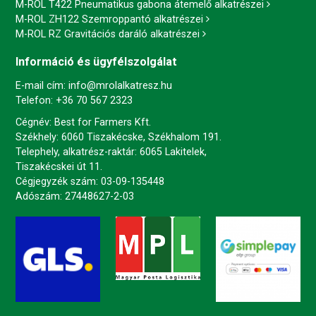
M-ROL T422 Pneumatikus gabona átemelő alkatrészei
M-ROL ZH122 Szemroppantó alkatrészei
M-ROL RZ Gravitációs daráló alkatrészei
Információ és ügyfélszolgálat
E-mail cím:
info@mrolalkatresz.hu
Telefon:
+36 70 567 2323
Cégnév: Best for Farmers Kft.
Székhely: 6060 Tiszakécske, Székhalom 191.
Telephely, alkatrész-raktár: 6065 Lakitelek,
Tiszakécskei út 11.
Cégjegyzék szám: 03-09-135448
Adószám: 27448627-2-03