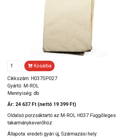
Kosárba
Cikkszám: H037SP027
Gyártó: M-ROL
Mennyiség: db
Ár:
24 637 Ft
(nettó 19 399 Ft)
Oldalsó porzsáktartó az M-ROL H037 Függőleges
takarmánykeverőhöz
Állapota: eredeti gyári új, Származási hely: