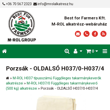
+36 70 567 2323
info@mrolalkatresz.hu
Best for Farmers Kft.
M-ROL alkatrész-webáruház
0
Porzsák - OLDALSÓ H037/0-H037/4
»
M-ROL H037 típusszámú Függőleges takarmánykeverők
alkatrészei
»
M-ROL H037/0 Függőleges takarmánykeverő
(500 kg) alkatrészei
»
Porzsák - OLDALSÓ H037/0-H037/4