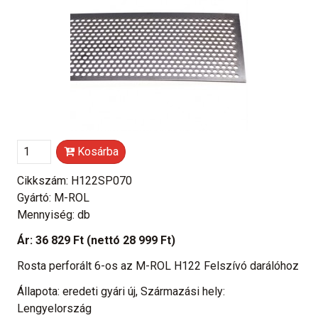
Kosárba
Cikkszám: H122SP070
Gyártó: M-ROL
Mennyiség: db
Ár:
36 829 Ft
(nettó 28 999 Ft)
Rosta perforált 6-os az M-ROL H122 Felszívó darálóhoz
Állapota: eredeti gyári új, Származási hely:
Lengyelország