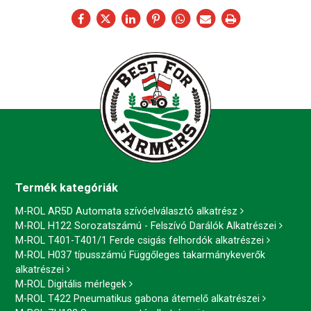
Termék kategóriák
M-ROL AR5D Automata szívóelválasztó alkatrész
M-ROL H122 Sorozatszámú - Felszívó Darálók Alkatrészei
M-ROL T401-T401/1 Ferde csigás felhordók alkatrészei
M-ROL H037 típusszámú Függőleges takarmánykeverők
alkatrészei
M-ROL Digitális mérlegek
M-ROL T422 Pneumatikus gabona átemelő alkatrészei