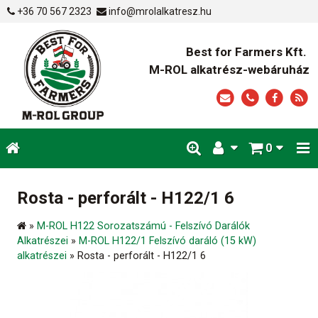
+36 70 567 2323
info@mrolalkatresz.hu
Best for Farmers Kft.
M-ROL alkatrész-webáruház
0
Rosta - perforált - H122/1 6
»
M-ROL H122 Sorozatszámú - Felszívó Darálók
Alkatrészei
»
M-ROL H122/1 Felszívó daráló (15 kW)
alkatrészei
»
Rosta - perforált - H122/1 6