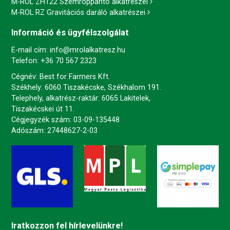
M-ROL ZH122 Szemroppantó alkatrészei
M-ROL RZ Gravitációs daráló alkatrészei
Információ és ügyfélszolgálat
E-mail cím:
info@mrolalkatresz.hu
Telefon:
+36 70 567 2323
Cégnév: Best for Farmers Kft.
Székhely: 6060 Tiszakécske, Székhalom 191.
Telephely, alkatrész-raktár: 6065 Lakitelek,
Tiszakécskei út 11.
Cégjegyzék szám: 03-09-135448
Adószám: 27448627-2-03
Iratkozzon fel hírlevelünkre!