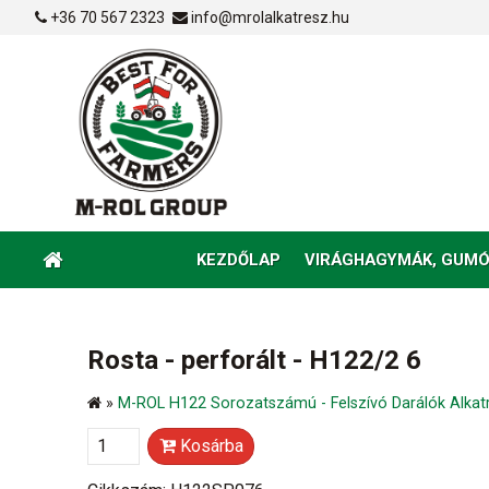
+36 70 567 2323
info@mrolalkatresz.hu
KEZDŐLAP
VIRÁGHAGYMÁK, GUMÓ
Rosta - perforált - H122/2 6
»
M-ROL H122 Sorozatszámú - Felszívó Darálók Alkat
Kosárba