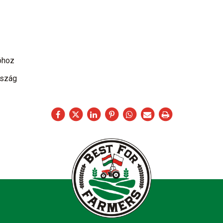
óhoz
rszág