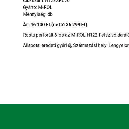
Cikkszám: H122SP076
Gyártó: M-ROL
Mennyiség: db
Ár:
46 100 Ft
(nettó 36 299 Ft)
Rosta perforált 6-os az M-ROL H122 Felszívó darál
Állapota: eredeti gyári új, Származási hely: Lengyelo