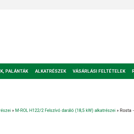
K, PALÁNTÁK
ALKATRÉSZEK
VÁSÁRLÁSI FELTÉTELEK
részei
»
M-ROL H122/2 Felszívó daráló (18,5 kW) alkatrészei
»
Rosta -