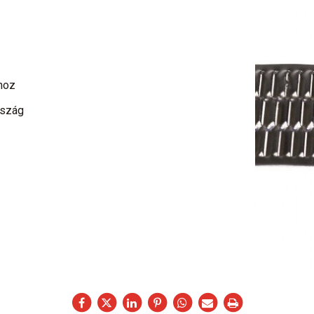
hoz
rszág