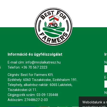
Információ és ügyfélszolgálat
I
E-mail cím:
info@mrolalkatresz.hu
-
N
i
Telefon:
+36 70 567 2323
Cégnév: Best for Farmers Kft.
-
E
Székhely: 6060 Tiszakécske, Székhalom 191.
Telephely, alkatrész-raktár: 6065 Lakitelek,
Tiszakécskei út 11.
-
N
Cégjegyzék szám: 03-09-135448
Adószám: 27448627-2-03
Weboldalunk a m