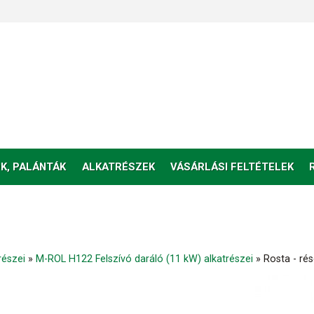
K, PALÁNTÁK
ALKATRÉSZEK
VÁSÁRLÁSI FELTÉTELEK
részei
»
M-ROL H122 Felszívó daráló (11 kW) alkatrészei
»
Rosta - rés