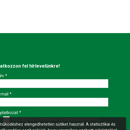
ratkozzon fel hírlevelünkre!
év
*
-mail
*
yilatkozat
*
Hozzájárulok személyes adataim kezeléséhez.
űködéshez elengedhetetlen sütiket használ. A statisztikai és
Ide kattintva tekinthető meg:
Adatvédelmi nyilatkozat
.