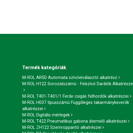
Termék kategóriák
M-ROL AR5D Automata szívóelválasztó alkatrész
M-ROL H122 Sorozatszámú - Felszívó Darálók Alkatrésze
M-ROL T401-T401/1 Ferde csigás felhordók alkatrészei
M-ROL H037 típusszámú Függőleges takarmánykeverők
alkatrészei
M-ROL Digitális mérlegek
M-ROL T422 Pneumatikus gabona átemelő alkatrészei
M-ROL ZH122 Szemroppantó alkatrészei