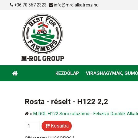
+36 70 567 2323
info@mrolalkatresz.hu
KEZDŐLAP
VIRÁGHAGYMÁK, GUMÓ
Rosta - réselt - H122 2,2
»
M-ROL H122 Sorozatszámú - Felszívó Darálók Alkat
Kosárba