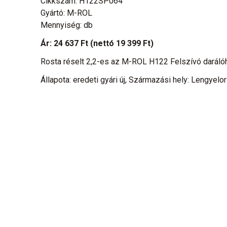
Cikkszám: H122SP064
Gyártó: M-ROL
Mennyiség: db
Ár:
24 637 Ft
(nettó 19 399 Ft)
Rosta réselt 2,2-es az M-ROL H122 Felszívó daráló
Állapota: eredeti gyári új, Származási hely: Lengyelo