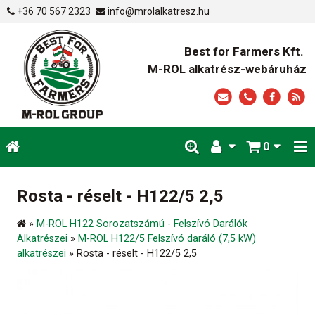
+36 70 567 2323
info@mrolalkatresz.hu
Best for Farmers Kft.
M-ROL alkatrész-webáruház
0
Rosta - réselt - H122/5 2,5
»
M-ROL H122 Sorozatszámú - Felszívó Darálók
Alkatrészei
»
M-ROL H122/5 Felszívó daráló (7,5 kW)
alkatrészei
»
Rosta - réselt - H122/5 2,5