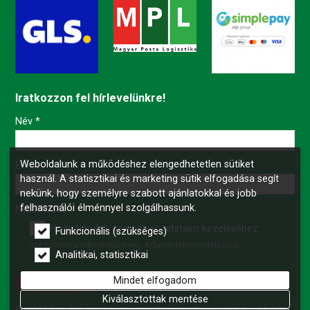
Iratkozzon fel hírlevelünkre!
-
Név
*
Weboldalunk a működéshez elengedhetetlen sütiket
-
E-mail
*
használ. A statisztikai és marketing sütik elfogadása segít
nekünk, hogy személyre szabott ajánlatokkal és jobb
felhasználói élménnyel szolgálhassunk.
-
Nyilatkozat
*
Hozzájárulok személyes adataim kezeléséhez.
Funkcionális (szükséges)
Ide kattintva tekinthető meg:
Adatvédelmi nyilatkozat
.
-
Analitikai, statisztikai
Mindet elfogadom
Feliratkozás
-
Kiválasztottak mentése