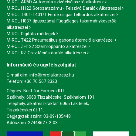
M-ROL AR5D Automata szívóelválasztó alkatrész
M-ROL H122 Sorozatszámú - Felszívó Darálók Alkatrészei
M-ROL T401-T401/1 Ferde csigás felhordók alkatrészei
M-ROL H037 típusszámú Függőleges takarmánykeverők
alkatrészei
M-ROL Digitális mérlegek
M-ROL T422 Pneumatikus gabona átemelő alkatrészei
M-ROL ZH122 Szemroppantó alkatrészei
M-ROL RZ Gravitációs daráló alkatrészei
Információ és ügyfélszolgálat
E-mail cím:
info@mrolalkatresz.hu
Telefon:
+36 70 567 2323
Cégnév: Best for Farmers Kft.
Székhely: 6060 Tiszakécske, Székhalom 191.
Telephely, alkatrész-raktár: 6065 Lakitelek,
Tiszakécskei út 11.
Cégjegyzék szám: 03-09-135448
Adószám: 27448627-2-03